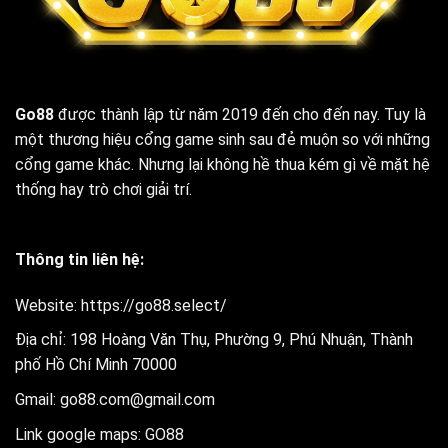
Go88
được thành lập từ năm 2019 đến cho đến nay. Tuy là
một thương hiệu cổng game sinh sau đẻ muộn so với những
cổng game khác. Nhưng lại không hề thua kém gì về mặt hệ
thống hay trò chơi giải trí.
Thông tin liên hệ:
Website:
https://go88.select/
Địa chỉ:
198 Hoàng Văn Thụ, Phường 9, Phú Nhuận, Thành
phố Hồ Chí Minh 70000
Gmail:
go88.com@gmail.com
Link google maps:
GO88