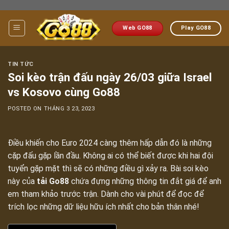
Skip
to
Web GO88
Play GO88
content
TIN TỨC
Soi kèo trận đấu ngày 26/03 giữa Israel
vs Kosovo cùng Go88
POSTED ON
THÁNG 3 23, 2023
Điều khiến cho Euro 2024 càng thêm hấp dẫn đó là những
cặp đấu gặp lần đầu. Không ai có thể biết được khi hai đội
tuyển gặp mặt thì sẽ có những điều gì xảy ra. Bài soi kèo
này của
tải Go88
chứa đựng những thông tin đắt giá để anh
em tham khảo trước trận. Dành cho vài phút để đọc để
trích lọc những dữ liệu hữu ích nhất cho bản thân nhé!