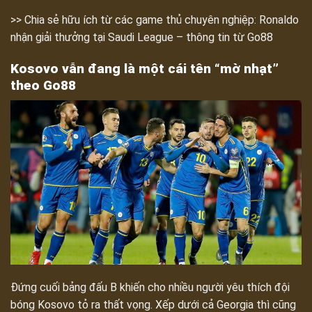
>> Chia sẻ hữu ích từ các game thủ chuyên nghiệp:
Ronaldo
nhận giải thưởng tại Saudi League – thông tin từ Go88
Kosovo vẫn đang là một cái tên “mờ nhạt”
theo Go88
Đứng cuối bảng đấu B khiến cho nhiều người yêu thích đội
bóng Kosovo tỏ ra thất vọng. Xếp dưới cả Georgia thì cũng