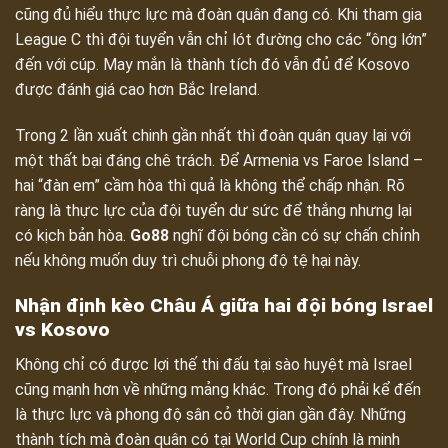
cũng đủ hiểu thực lực mà đoàn quân đang có. Khi tham gia
League C thì đội tuyển vẫn chỉ lót đường cho các “ông lớn”
đến với cúp. May mắn là thành tích đó vẫn đủ để Kosovo
được đánh giá cao hơn Bắc Ireland.
Trong 2 lần xuất chinh gần nhất thì đoàn quân quay lại với
một thất bại đáng chê trách. Để Armenia vs Faroe Island –
hai “đàn em” cầm hòa thì quả là không thể chấp nhận. Rõ
ràng là thực lực của đội tuyển dư sức để thắng nhưng lại
có kịch bản hòa.
Go88
nghĩ đội bóng cần có sự chấn chỉnh
nếu không muốn duy trì chuỗi phong độ tệ hại này.
Nhận định kèo Châu Á giữa hai đội bóng Israel
vs Kosovo
Không chỉ có được lợi thế thi đấu tại sào huyệt mà Israel
cũng mạnh hơn về những mảng khác. Trong đó phải kể đến
là thực lực và phong độ sân cỏ thời gian gần đây. Những
thành tích mà đoàn quân có tại World Cup chính là minh