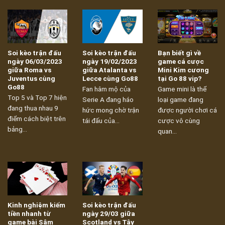
Soi kèo trận đấu
Soi kèo trận đấu
Bạn biết gì về
ngày 06/03/2023
ngày 19/02/2023
game cá cược
giữa Roma vs
giữa Atalanta vs
Mini Kim cương
Juventus cùng
Lecce cùng Go88
tại Go 88 vip?
Go88
Fan hâm mộ của
Game mini là thể
Top 5 và Top 7 hiện
Serie A đang háo
loại game đang
đang thua nhau 9
hức mong chờ trận
được người chơi cá
điểm cách biệt trên
tái đấu của...
cược vô cùng
bảng...
quan...
Kinh nghiệm kiếm
Soi kèo trận đấu
tiền nhanh từ
ngày 29/03 giữa
game bài Sâm
Scotland vs Tây