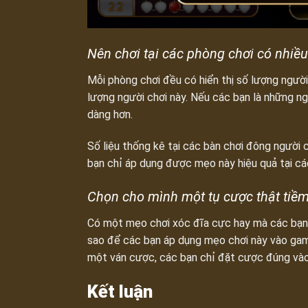
Nên chơi tại các phòng chơi có nhiề
Mỗi phòng chơi đều có hiển thị số lượng người
lượng người chơi này. Nếu các bạn là những ng
dàng hơn.
Số liệu thống kê tại các bàn chơi đông người
bạn chỉ áp dụng được mẹo này hiệu quả tại c
Chọn cho mình một tụ cược thật tiềm
Có một mẹo chơi xóc đĩa cực hay mà các bạn n
sao để các bạn áp dụng mẹo chơi này vào gam
một ván cược, các bạn chỉ đặt cược đúng vào 
Kết luận