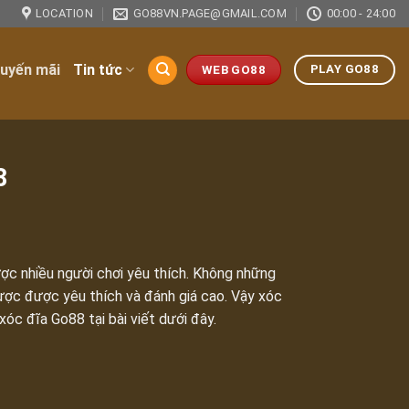
LOCATION
GO88VN.PAGE@GMAIL.COM
00:00 - 24:00
uyến mãi
Tin tức
PLAY GO88
WEB GO88
88
ược nhiều người chơi yêu thích. Không những
ược được yêu thích và đánh giá cao. Vậy xóc
xóc đĩa Go88 tại bài viết dưới đây.