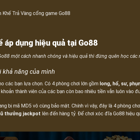
Ăn Khế Trả Vàng cổng game Go88
ể áp dụng hiệu quả tại Go88
o88 một cách nhanh chóng và hiệu quả thì đừng quên học các 
ới khả năng của mình
ho các bạn lựa chọn. Có 4 phòng chơi lớn gồm
long, hổ, sư, phụ
i khoản thành viên của các bạn còn bao nhiêu tiền vẫn luôn vào 
ng bị mã MD5 vô cùng bảo mật. Chính vì vậy, đây là 4 phòng chơ
hũ thưởng jackpot
lên đến hàng tỷ. Để chơi xóc đĩa Go88 hiệu q