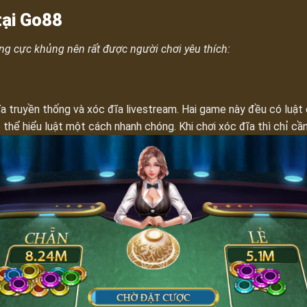
 tại Go88
ng cực khủng nên rất được người chơi yêu thích:
a truyền thống và xóc đĩa livestream. Hai game này đều có luật
có thể hiểu luật một cách nhanh chóng. Khi chơi xóc đĩa thì chỉ 