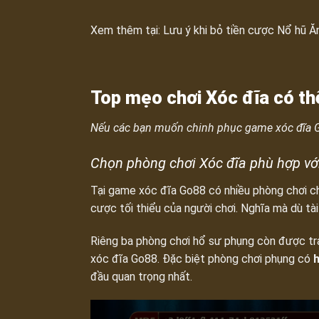
Xem thêm tại:
Lưu ý khi bỏ tiền cược Nổ hũ 
Top mẹo chơi Xóc đĩa có th
Nếu các bạn muốn chinh phục game xóc đĩa G
Chọn phòng chơi Xóc đĩa phù hợp v
Tại game xóc đĩa Go88 có nhiều phòng chơi c
cược tối thiểu của người chơi. Nghĩa mà dù tà
Riêng ba phòng chơi hổ sư phụng còn được tra
xóc đĩa Go88. Đặc biệt phòng chơi phụng có
đầu quan trọng nhất.