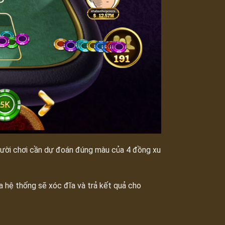
gười chơi cần dự đoán đúng màu của 4 đồng xu
a hệ thống sẽ xóc đĩa và trả kết quả cho
.