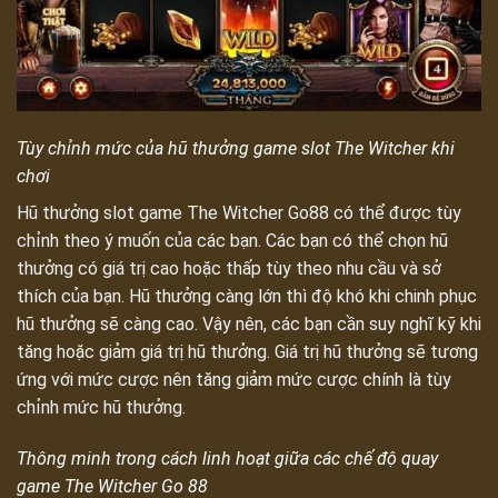
Tùy chỉnh mức của hũ thưởng game slot The Witcher khi
chơi
Hũ thưởng slot game The Witcher Go88 có thể được tùy
chỉnh theo ý muốn của các bạn. Các bạn có thể chọn hũ
thưởng có giá trị cao hoặc thấp tùy theo nhu cầu và sở
thích của bạn. Hũ thưởng càng lớn thì độ khó khi chinh phục
hũ thưởng sẽ càng cao. Vậy nên, các bạn cần suy nghĩ kỹ khi
tăng hoặc giảm giá trị hũ thưởng. Giá trị hũ thưởng sẽ tương
ứng với mức cược nên tăng giảm mức cược chính là tùy
chỉnh mức hũ thưởng.
Thông minh trong cách linh hoạt giữa các chế độ quay
game The Witcher Go 88