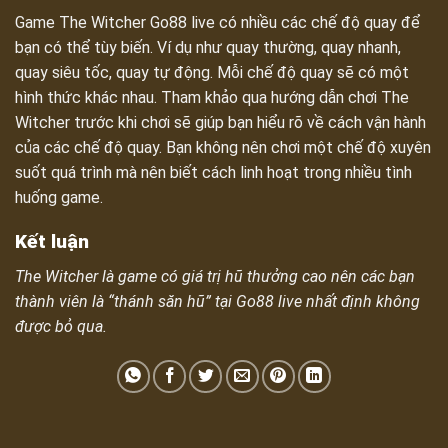
Game The Witcher Go88 live có nhiều các chế độ quay để
bạn có thể tùy biến. Ví dụ như quay thường, quay nhanh,
quay siêu tốc, quay tự động. Mỗi chế độ quay sẽ có một
hình thức khác nhau. Tham khảo qua hướng dẫn chơi The
Witcher trước khi chơi sẽ giúp bạn hiểu rõ về cách vận hành
của các chế độ quay. Bạn không nên chơi một chế độ xuyên
suốt quá trình mà nên biết cách linh hoạt trong nhiều tình
huống game.
Kết luận
The Witcher là game có giá trị hũ thưởng cao nên các bạn
thành viên là “thánh săn hũ” tại Go88 live nhất định không
được bỏ qua.