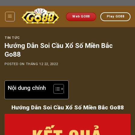
Skip
to
Web GO88
Play GO88
content
TIN TỨC
Hướng Dẫn Soi Cầu Xổ Số Miền Bắc
Go88
POSTED ON
THÁNG 12 22, 2022
Nội dung chính
Hướng Dẫn Soi Cầu Xổ Số Miền Bắc Go88