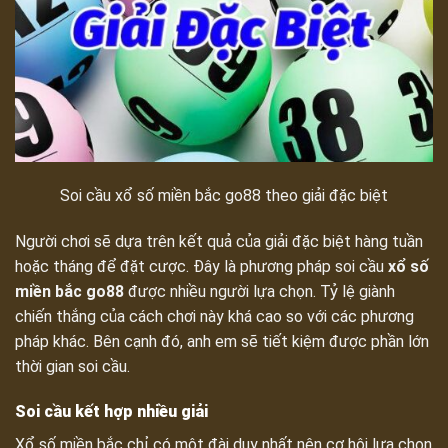
Soi cầu xổ số miền bắc go88 theo giải đặc biệt
Người chơi sẽ dựa trên kết quả của giải đặc biệt hàng tuần
hoặc tháng để đặt cược. Đây là phương pháp soi cầu
xổ số
miền bắc go88
được nhiều người lựa chọn. Tỷ lệ giành
chiến thắng của cách chơi này khá cao so với các phương
pháp khác. Bên cạnh đó, anh em sẽ tiết kiệm được phần lớn
thời gian soi cầu.
Soi cầu kết hợp nhiều giải
Xổ số miền bắc chỉ có một đài duy nhất nên cơ hội lựa chọn