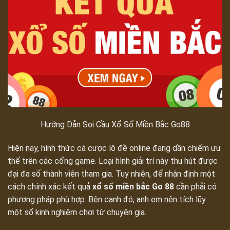
Hướng Dẫn Soi Cầu Xổ Số Miền Bắc Go88
Hiện nay, hình thức cá cược lô đề online đang dần chiếm ưu
thế trên các cổng game. Loại hình giải trí này thu hút được
đại đa số thành viên tham gia. Tuy nhiên, để nhận định một
cách chính xác kết quả
xổ số miền bắc
Go 88
cần phải có
phương pháp phù hợp. Bên cạnh đó, anh em nên tích lũy
một số kinh nghiệm chơi từ chuyên gia.