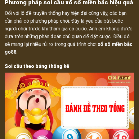
Phương pháp soi cầu xổ số miền bắc hiệu quả
Đối với lô đề truyền thống hay hiện đại cũng vậy, các bạn
cần phải có phương pháp chơi. Đây là yêu cầu bắt buộc
người chơi trước khi tham gia cá cược. Anh em không được
dựa trên những phán đoán chủ quan để đặt cược. Điều đó
sẽ mang lại nhiều rủi ro trong quá trình chơi
xổ số miền bắc
go88
.
Soi cầu theo bảng thống kê