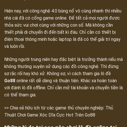
Hiện nay, với công nghệ 4.0 bùng nổ vô cùng nhanh thì nhiều
nhà cái đã có cổng game online. Để tất cả mọi người được
thỏa sức vui chơi cùng với những con số. Mà không cần
thiết phải di chuyển đi đến bất kì đâu. Chỉ cần có thiết bị
điện thoại thông minh hoặc laptop là đã có thể giải trí ngay
và luôn rồi.
Những người trung niên hay đặc biệt là trưởng thành nếu mà
không thường xuyên sử dụng các đồ công nghệ. Thì đừng
sợ rắc rối hay khó xử. Không sợ, vì cách tham gia lô đề
Go88
online rất dễ dàng và thuận tiện. Khác xa hoàn toàn
với đánh lô đề offline. Chỉ cần mở tài khoản và chuyển tiền là
có thể tham gia.
>> Chia sẻ hữu ích từ các game thủ chuyên nghiệp:
Thủ
Thuật Chơi Game Xóc Dĩa Cực Hot Trên Go88