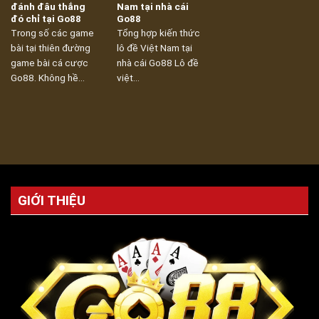
đánh đâu thắng
Nam tại nhà cái
đó chỉ tại Go88
Go88
Trong số các game
Tổng hợp kiến thức
bài tại thiên đường
lô đề Việt Nam tại
game bài cá cược
nhà cái Go88 Lô đề
Go88. Không hề...
việt...
GIỚI THIỆU