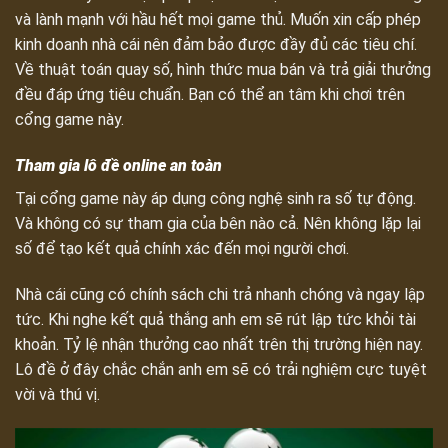
và lành mạnh với hầu hết mọi game thủ. Muốn xin cấp phép
kinh doanh nhà cái nên đảm bảo được đầy đủ các tiêu chí.
Về thuật toán quay số, hình thức mua bán và trả giải thưởng
đều đáp ứng tiêu chuẩn. Bạn có thể an tâm khi chơi trên
cổng game này.
Tham gia lô đề online an toàn
Tại cổng game này áp dụng công nghệ sinh ra số tự động.
Và không có sự tham gia của bên nào cả. Nên không lặp lại
số để tạo kết quả chính xác đến mọi người chơi.
Nhà cái cũng
có chính sách chi trả nhanh chóng và ngay lập
tức. Khi nghe kết quả thắng anh em sẽ rút lập tức khỏi tài
khoản. Tỷ lệ nhận thưởng cao nhất trên thị trường hiện nay.
Lô đề ở đây chắc chắn anh em sẽ có trải nghiệm cực tuyệt
vời và thú vị.