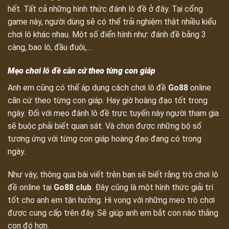
hết. Tất cả những hình thức đánh lô đề ở đây. Tại cổng
game này, người dùng sẽ có thể trải nghiệm thật nhiều kiểu
chơi lô khác nhau. Một số điển hình như: đánh đề bằng 3
càng, bao lô, đầu đuôi,…
Mẹo chơi lô đề căn cứ theo từng con giáp
Anh em cũng có thể áp dụng cách chơi lô đề
Go88
online
căn cứ theo từng con giáp. Hay giờ hoàng đạo tốt trong
ngày. Đối với mẹo đánh lô đề trực tuyến này người tham gia
sẽ buộc phải biết quan sát. Và chọn được những bộ số
tương ứng với từng con giáp hoàng đạo đang có trong
ngày.
Như vậy, thông qua bài viết trên bạn sẽ biết rằng trò chơi lô
đề online tại
Go88 club
. Đây cũng là một hình thức giải trí
tốt cho anh em tận hưởng. Hi vọng với những mẹo trò chơi
được cung cấp trên đây. Sẽ giúp anh em bắt con nào thắng
con đó hơn.