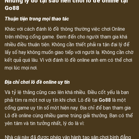
Những lý do tại sao nên chơi lô đề online tại
Go88
Thuận tiện trong mọi thao tác
Khác với cách đánh lô đề thông thường việc chơi Online
trên những cổng game. Đem đến cho người tham gia khá
nhiều điều thuận tiện. Không cần thiết phải ra tận đại lý để
lấy số hay không muốn giao tiếp với người lạ. Không cần chờ
kết quả quá lâu. Vì với đánh lô đề online anh em có thể chơi
mọi lúc mọi nơi.
Địa chỉ chơi lô đề online uy tín
Và tỷ lệ thắng cũng cao lên khá nhiều. Điều cốt yếu là bạn
phải tìm ra một nơi uy tín khi chơi. Lô đề tại
Go88
là một
cổng game uy tín số một hiện nay. Địa chỉ để bạn tham gia
Lô đề online cùng nhiều game trúng giải thưởng. Bạn có thể
yên tâm và tin tưởng nhất, lý do là vì:
Nhà cái này đã được phép vận hành tạo sân chơi bình đẳng