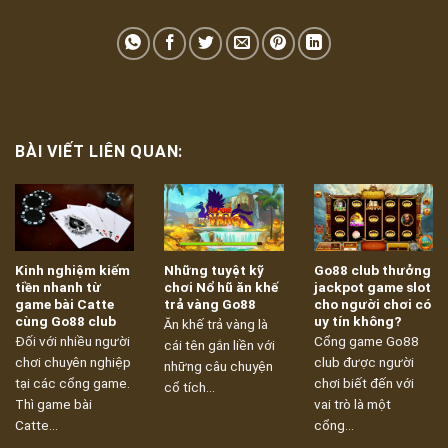
BÀI VIẾT LIÊN QUAN:
Kinh nghiệm kiếm
Những tuyệt kỹ
Go88 club thưởng
tiền nhanh từ
chơi Nổ hũ ăn khế
jackpot game slot
game bài Catte
trả vàng Go88
cho người chơi có
cùng Go88 club
uy tín không?
Ăn khế trả vàng là
Đối với nhiều người
Cổng game Go88
cái tên gắn liền với
chơi chuyên nghiệp
club được người
những câu chuyện
tại các cổng game.
chơi biết đến với
cổ tích...
Thì game bài
vai trò là một
Catte...
cổng...