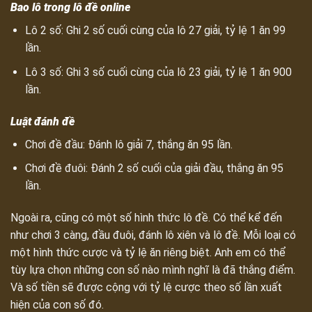
Bao lô trong lô đề online
Lô 2 số: Ghi 2 số cuối cùng của lô 27 giải, tỷ lệ 1 ăn 99
lần.
Lô 3 số: Ghi 3 số cuối cùng của lô 23 giải, tỷ lệ 1 ăn 900
lần.
Luật đánh đề
Chơi đề đầu: Đánh lô giải 7, thắng ăn 95 lần.
Chơi đề đuôi: Đánh 2 số cuối của giải đầu, thắng ăn 95
lần.
Ngoài ra, cũng có một số hình thức lô đề. Có thể kể đến
như chơi 3 càng, đầu đuôi, đánh lô xiên và lô đề. Mỗi loại có
một hình thức cược và tỷ lệ ăn riêng biệt. Anh em có thể
tùy lựa chọn những con số nào mình nghĩ là đã thắng điểm.
Và số tiền sẽ được cộng với tỷ lệ cược theo số lần xuất
hiện của con số đó.