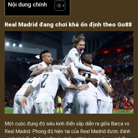
Nội dung chính
Real Madrid đang chơi khá ổn định theo Go88
Một cuộc đụng độ siêu kinh điển sắp diễn ra giữa Barca vs
Real Madrid. Phong độ hiện tại của Real Madrid được đánh