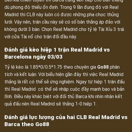
dù phong độ thiếu ổn định. Trong 9 lần đụng độ với Real
Madrid thì CLB này luôn có được những pha chọc thủng
lưới. Vậy nên, trận cầu này sẽ có số bàn thắng áp đảo với
không dưới 3 bàn. Chọn Real Madrid cho tỷ lệ Tài Xỉu 3 trái
với cửa Tài nổ cho trận đối đầu này.
Đánh giá kèo hiệp 1 trận Real Madrid vs
Barcelona ngày 03/03
Tỷ lệ kèo là 1.85*0/0.5*1.75 theo chuyên gia
Go88
phân
tích và kết luận. Với biểu hiện gần đây thì việc Real Madrid
thắng là rất có thể sẽ ứng nghiệm. Ngay từ hiệp 1 trận đấu
thì Real Madrid có thể sẽ nhập cuộc đầy mạnh bạo và bản
lĩnh. Điều này khác biệt với đối thủ Barca khi nhìn nhận kết
quả đấu nên Real Madrid sẽ thắng 1-0 hiệp 1.
Đánh giá lực lượng của hai CLB Real Madrid vs
Barca theo Go88