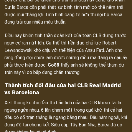
Dự là Barca cần phải thật sự bình tĩnh mới có thể nếm trải
được mùi thắng lợi. Tình hình càng tệ hơn thì nội bộ Barca
đang trải qua nhiều mâu thuẫn.
Điều này khiến tinh thần đoàn kết của toàn CLB đứng trước
nguy cơ rạn nứt lớn. Cụ thể thì tiền đạo chủ lực Robert
Lewandowski khó chịu với thể hiện của Ansu Fati. Anh cho
rằng đồng đội chưa làm được những điều mà đáng ra cậu ấy
phải thực hiện được.
Go88
thấy anh sẽ không thể tham dự
trận này vì cơ bắp đang chấn thương.
Thành tích đối đầu của hai CLB Real Madrid
vs Barcelona
Xét thống kê đối đầu thì bản lĩnh của hai CLB khi so tài là
ngang ngửa nhau. 6 lần chạm mặt trong quá khứ thì cả hai
đều có số trận thắng là ngang bằng nhau. Đầu năm ngoái, khi
đụng độ tại chung kết Siêu cúp Tây Ban Nha, Barca đã có