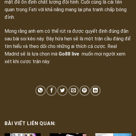
mặt để ổn định chất lượng đội hình. Cuối cùng là cái tên
quan trọng Fati với khả năng mang lại pha tranh chấp bóng
đỉnh.
Mong rằng anh em có thể rút ra được quyết định đúng đắn
sau bài soi kèo này. Đây hứa hẹn sẽ là một trận cầu đáng để
tìm hiểu và theo dõi cho những ai thích cá cược. Real
Madrid sẽ là lựa chọn mà
Go88 live
muốn mọi người xem
xét khi cược trận này.
BÀI VIẾT LIÊN QUAN: