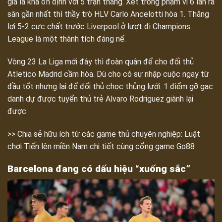
giá là khá ổn định với 5 trận thắng. Xét trong phạm vi 6 lần ra
sân gần nhất thì thầy trò HLV Carlo Ancelotti hòa 1. Thắng
lợi 5-2 cực chất trước Liverpool ở lượt đi Champions
League là một thành tích đáng nể.
Vòng 23 La Liga mới đây thì đoàn quân để cho đối thủ
Atletico Madrid cầm hòa. Dù cho có sự nhập cuộc ngay từ
đầu tốt nhưng lại để đối thủ chọc thủng lưới. 1 điểm gỡ gạc
danh dự được tuyển thủ trẻ Alvaro Rodriguez giành lại
được.
>> Chia sẻ hữu ích từ các game thủ chuyên nghiệp:
Luật
chơi Tiến lên miền Nam chi tiết cùng cổng game Go88
Barcelona đang có dấu hiệu “xuống sắc”