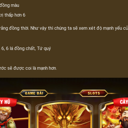
là đồng màu
trị thấp hơn 6
rắng đồng thời. Như vậy thì chúng ta sẽ xem xét độ mạnh yếu của
n 6, 6 lá đồng chất, Tứ quý
rước sẽ được coi là mạnh hơn.