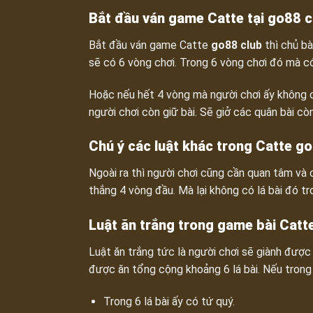
Bắt đầu ván game Catte tại go88 c
Bắt đầu ván game Catte
go88 club
thì chủ b
sẽ có 6 vòng chơi. Trong 6 vòng chơi đó mà có
Hoặc nếu hết 4 vòng mà người chơi ấy không c
người chơi còn giữ bài. Sẽ giở các quân bài còn
Chú ý các luật khác trong Catte g
Ngoài ra thì người chơi cũng cần quan tâm và 
thắng 4 vòng đầu. Mà lại không có lá bài đó tr
Luật ăn trắng trong game bài Catt
Luật ăn trắng tức là người chơi sẽ giành được 
được ăn tổng cộng khoảng 6 lá bài. Nếu trong 
Trong 6 lá bài ấy có tứ quý.