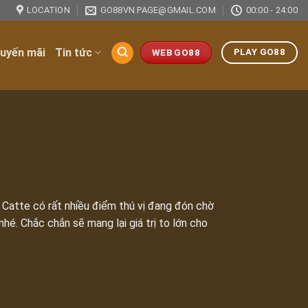
LOCATION
GO88VN.PAGE@GMAIL.COM
00:00 - 24:00
uyến mãi
Tin tức
PLAY GO88
WEB GO88
i Catte có rất nhiều điểm thú vị đang đón chờ
nhé. Chắc chắn sẽ mang lại giá trị to lớn cho