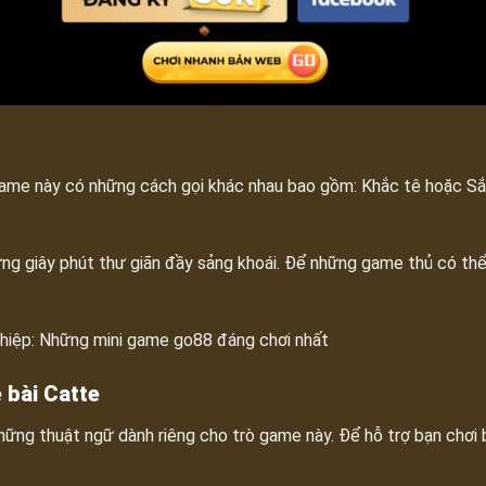
ame này có những cách gọi khác nhau bao gồm: Khắc tê hoặc Sắ
những giây phút thư giãn đầy sảng khoái. Để những game thủ có t
hiệp:
Những mini game go88 đáng chơi nhất
 bài Catte
hững thuật ngữ dành riêng cho trò game này. Để hỗ trợ bạn chơi b