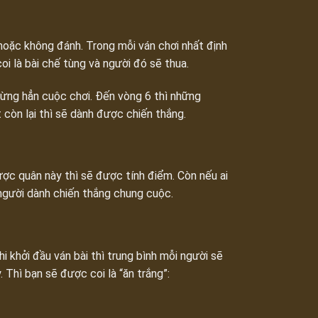
 hoặc không đánh. Trong mỗi ván chơi nhất định
oi là bài chế tùng và người đó sẽ thua.
gừng hẳn cuộc chơi. Đến vòng 6 thì những
ất còn lại thì sẽ dành được chiến thắng.
ược quân này thì sẽ được tính điểm. Còn nếu ai
n người dành chiến thắng chung cuộc.
i khởi đầu ván bài thì trung bình mỗi người sẽ
 Thì bạn sẽ được coi là “ăn trắng”: