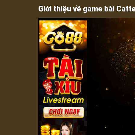
Giới thiệu về game bài Catt