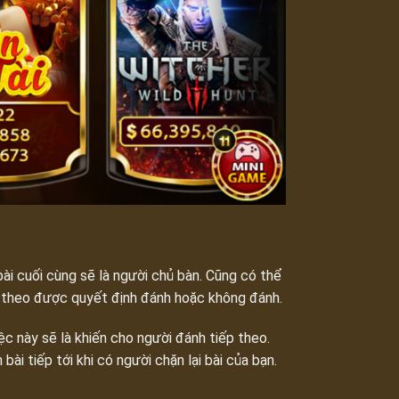
ài cuối cùng sẽ là người chủ bàn. Cũng có thể
ếp theo được quyết định đánh hoặc không đánh.
c này sẽ là khiến cho người đánh tiếp theo.
i tiếp tới khi có người chặn lại bài của bạn.