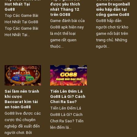
Hot Nhất Tại
được yêu thích
game Dragonball
Go88
nhất Tháng 12
siêu hấp dẫn tại
trên GO88
cổng game Go88
Top Các Game Bài
Game đánh bài của
Go88 hấp dẫn
Hot Nhất Tại Go88
Go88 apk hiện nay
người chơi từ kho
Top Các Game Bài
là một thể loại
game nổi bật trên
Hot Nhất Tại...
game rất quen
trang chủ. Những
thuộc...
người...
Sai lầm nên tránh
Tiến Lên Đếm Lá
khi cược
Go88 Là Gì? Cách
Baccarat kim tài
Chơi Ra Sao?
an toàn Go88
Tiến Lên Đếm Lá
Go88 live được các
Go88 Là Gì? Cách
cược thủ chuyên
Chơi Ra Sao? Tiến
nghiệp đề xuất đến
lên đếm lá...
người chơi. Bởi