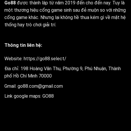
Go88
được thành lập từ năm 2019 đến cho đến nay. Tuy là
một thương hiệu cổng game sinh sau đẻ muộn so với những
cổng game khác. Nhưng lại không hề thua kém gì về mặt hệ
thống hay trò chơi giải trí.
Thông tin liên hệ:
Website:
https://go88.select/
Địa chỉ:
198 Hoàng Văn Thụ, Phường 9, Phú Nhuận, Thành
phố Hồ Chí Minh 70000
Gmail:
go88.com@gmail.com
Link google maps:
GO88