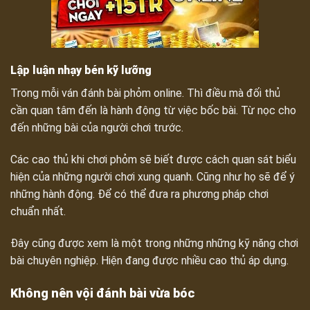
Lập luận nhạy bén kỹ lưỡng
Trong mỗi ván đánh bài phỏm online. Thì điều mà đối thủ
cần quan tâm đến là hành động từ việc bốc bài. Từ nọc cho
đến những bài của người chơi trước.
Các cao thủ khi chơi phỏm sẽ biết được cách quan sát biểu
hiện của những người chơi xung quanh. Cũng như họ sẽ để ý
những hành động. Để có thể đưa ra phương pháp chơi
chuẩn nhất.
Đây cũng được xem là một trong những những kỹ năng chơi
bài chuyên nghiệp. Hiện đang được nhiều cao thủ áp dụng.
Không nên vội đánh bài vừa bóc