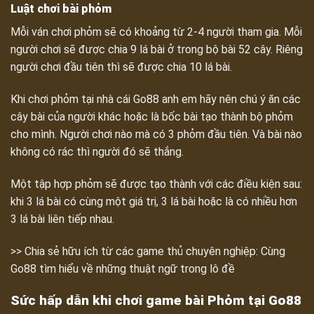
Luật chơi bài phỏm
Mỗi ván chơi phỏm sẽ có khoảng từ 2-4 người tham gia. Mỗi
người chơi sẽ được chia 9 lá bài ở trong bộ bài 52 cây. Riêng
người chơi đầu tiên thì sẽ được chia 10 lá bài.
Khi chơi phỏm tại nhà cái Go88 anh em hãy nên chú ý ăn các
cây bài của người khác hoặc là bốc bài tạo thành bộ phỏm
cho mình. Người chơi nào mà có 3 phỏm đầu tiên. Và bài nào
không có rác thì người đó sẽ thắng.
Một tập hợp phỏm sẽ được tạo thành với các điều kiện sau:
khi 3 lá bài có cùng một giá trị, 3 lá bài hoặc là có nhiều hơn
3 lá bài liên tiếp nhau.
>> Chia sẻ hữu ích từ các game thủ chuyên nghiệp:
Cùng
Go88 tìm hiểu về những thuật ngữ trong lô đề
Sức hấp dẫn khi chơi game bài Phỏm tại Go88