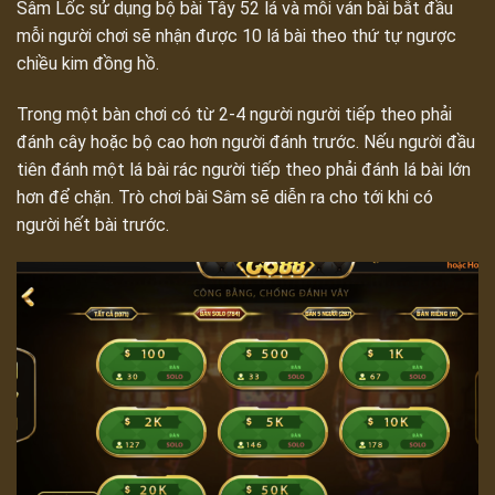
Sâm Lốc sử dụng bộ bài Tây 52 lá và mỗi ván bài bắt đầu
mỗi người chơi sẽ nhận được 10 lá bài theo thứ tự ngược
chiều kim đồng hồ.
Trong một bàn chơi có từ 2-4 người người tiếp theo phải
đánh cây hoặc bộ cao hơn người đánh trước. Nếu người đầu
tiên đánh một lá bài rác người tiếp theo phải đánh lá bài lớn
hơn để chặn. Trò chơi bài Sâm sẽ diễn ra cho tới khi có
người hết bài trước.