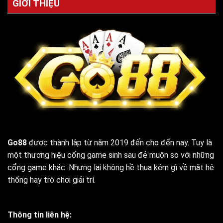
GIỚI THIỆU
Go88
được thành lập từ năm 2019 đến cho đến nay. Tuy là
một thương hiệu cổng game sinh sau đẻ muộn so với những
cổng game khác. Nhưng lại không hề thua kém gì về mặt hệ
thống hay trò chơi giải trí.
Thông tin liên hệ: