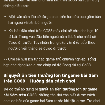
Để biết thêm về luật chơi sâm lốc trên GO88 bạn cần lưu ý
những điều sau:
Một ván sâm lốc sẽ được chơi trên hai cửa bao gồm bàn
hai người và bàn bốn người.
Khi bắt đầu chơi trên GO88 máy chủ sẽ chia cho bạn 10
lá bài. Trong ván đầu tiên người nắm lá bài nhỏ nhất sẽ
được đi trước. Tuy nhiên trong các ván đấu tiếp theo
người chiến thắng sẽ được đi trước.
>> Chia sẻ hữu ích từ các game thủ chuyên nghiệp:
Tổng
hợp các dạng kèo cược chấp cá độ Bóng đá tại Go88
Bí quyết ăn tiền thưởng lớn từ game bài Sâm
trên GO88 – Hướng dẫn cách chơi
Để có thể áp dụng
bí quyết ăn tiền thưởng lớn từ game
bài Sâm trên GO88.
Những tân thủ cần biết được cách
chơi cơ bản của game bài Sâm trước khi đặt cược. Trò chơi