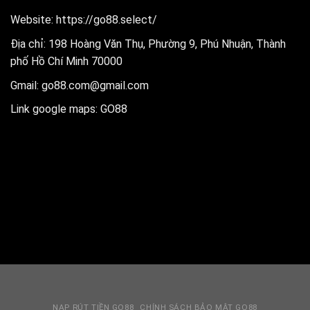
Website:
https://go88.select/
Địa chỉ:
198 Hoàng Văn Thụ, Phường 9, Phú Nhuận, Thành
phố Hồ Chí Minh 70000
Gmail:
go88.com@gmail.com
Link google maps:
GO88
NẠP RÚT TIỀN GO88
CHÍNH SÁCH BẢO MẬT GO88