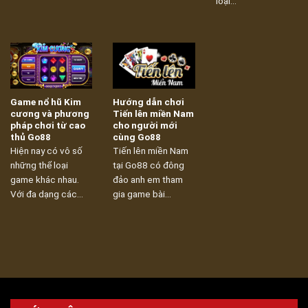
loại...
Game nổ hũ Kim
Hướng dẫn chơi
cương và phương
Tiến lên miền Nam
pháp chơi từ cao
cho người mới
thủ Go88
cùng Go88
Hiện nay có vô số
Tiến lên miền Nam
những thể loại
tại Go88 có đông
game khác nhau.
đảo anh em tham
Với đa dạng các...
gia game bài...