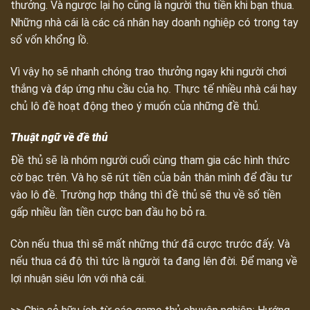
thưởng. Và ngược lại họ cũng là người thu tiền khi bạn thua.
Những nhà cái là các cá nhân hay doanh nghiệp có trong tay
số vốn khổng lồ.
Vì vậy họ sẽ nhanh chóng trao thưởng ngay khi người chơi
thắng và đáp ứng nhu cầu của họ. Thực tế nhiều nhà cái hay
chủ lô đề hoạt động theo ý muốn của những đề thủ.
Thuật ngữ về đề thủ
Đề thủ sẽ là nhóm người cuối cùng tham gia các hình thức
cờ bạc trên. Và họ sẽ rút tiền của bản thân mình để đầu tư
vào lô đề. Trường hợp thắng thì đề thủ sẽ thu về số tiền
gấp nhiều lần tiền cược ban đầu họ bỏ ra.
Còn nếu thua thì sẽ mất những thứ đã cược trước đấy. Và
nếu thua cá độ thì tức là người ta đang lên đời. Để mang về
lợi nhuận siêu lớn với nhà cái.