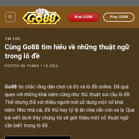
Skip
to
Web GO88
Play GO88
content
TIN TỨC
Cùng Go88 tìm hiểu về những thuật ngữ
trong lô đề
POSTED ON
THÁNG 1 19, 2023
Go88
tin chắc rằng dân chơi cá độ và lô đề online. Đã quá
quen với những khái niệm cũng như thủ thuật soi cầu lô đề.
Thế nhưng đối với nhiều người mới sử dụng một số khái
niệm. Như nhà cái, đề thủ hay tỷ lệ ăn chia vẫn còn xa lạ. Qua
bài viết dưới đây chúng tôi sẽ giới thiệu một số thuật ngữ
cần biết trong lô đề.