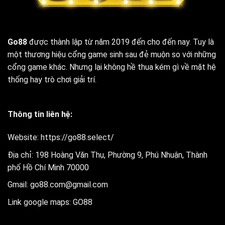
Go88
được thành lập từ năm 2019 đến cho đến nay. Tuy là
một thương hiệu cổng game sinh sau đẻ muộn so với những
cổng game khác. Nhưng lại không hề thua kém gì về mặt hệ
thống hay trò chơi giải trí.
Thông tin liên hệ:
Website:
https://go88.select/
Địa chỉ:
198 Hoàng Văn Thụ, Phường 9, Phú Nhuận, Thành
phố Hồ Chí Minh 70000
Gmail:
go88.com@gmail.com
Link google maps:
GO88