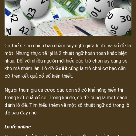
Có thể sẽ có nhiều bạn nhầm suy nghĩ giữa lô đề và số đề là
một. Nhưng thực tế lại là 2 thuật ngữ hoàn toàn khác biệt
nhau. Đối với nhiều người mới hiểu các trò chơi này cũng sẽ
khó mà nhầm lẫn. Lô đề
Go88
cũng là trò chơi cờ bạc căn
cứ trên kết quả xổ số kiến thiết.
Người tham gia cá cược các con số có khả năng hiển thị
trong kết quả xổ số. Trong khi đó, số đề cũng là một cách
đánh lô đề. Tìm hiểu thêm về một số thuật ngữ có trong lô
đề sau đây nhé:
Lô đề online