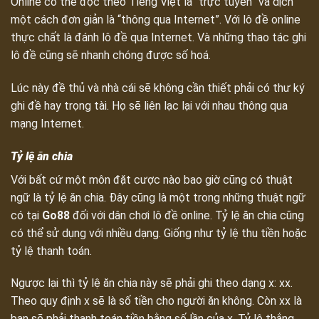
Online có thể đọc theo Tiếng Việt là “trực tuyến” và dịch
một cách đơn giản là “thông qua Internet”. Với lô đề online
thực chất là đánh lô đề qua Internet. Và những thao tác ghi
lô đề cũng sẽ nhanh chóng được số hoá.
Lúc này đề thủ và nhà cái sẽ không cần thiết phải có thư ký
ghi đề hay trọng tài. Họ sẽ liên lạc lại với nhau thông qua
mạng Internet.
Tỷ lệ ăn chia
Với bất cứ một môn đặt cược nào bao giờ cũng có thuật
ngữ là tỷ lệ ăn chia. Đây cũng là một trong những thuật ngữ
có tại
Go88
đối với dân chơi lô đề online. Tỷ lệ ăn chia cũng
có thể sử dụng với nhiều dạng. Giống như tỷ lệ thu tiền hoặc
tỷ lệ thanh toán.
Ngược lại thì tỷ lệ ăn chia này sẽ phải ghi theo dạng x: xx.
Theo quy định x sẽ là số tiền cho người ăn không. Còn xx là
bạn sẽ phải thanh toán tiền bằng số lần của x. Tỷ lệ thắng