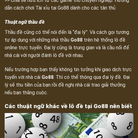
>> Chia sẻ hữu ích từ các game thủ chuyên nghiệp:
Hướng
dẫn cách chơi Tài xỉu tại Go88 dành cho các tân thủ
Thuật ngữ thầu đề
Thầu đề cũng có thể nói đến là “đại lý”. Và cách gọi tương
tự áp dụng với những nhà thầu
Go88
trên hệ thống lô đề
online trực tuyến. Đại lý cũng là trung gian và là cầu nối để
nhà cái với người đánh lô đề với nhau.
Nếu trường hợp bạn thấy không tin tưởng khi giao dịch trực
tuyến với nhà cái
Go88
. Thì có thể thông qua đại lý đề. Đại
lý sẽ thu tiền của bạn rồi đề nghị nhà cái trao giải thưởng
nếu bạn thắng cuộc.
Các thuật ngữ khác về lô đề tại Go88 nên biết