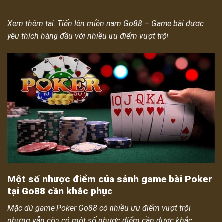
Xem thêm tại:
Tiến lên miền nam Go88 – Game bài được
yêu thích hàng đầu với nhiều ưu điểm vượt trội
Một số nhược điểm của sảnh game bài Poker
tại Go88 cần khắc phục
Mặc dù game Poker Go88 có nhiều ưu điểm vượt trội
nhưng vẫn còn có một số nhược điểm cần được khắc