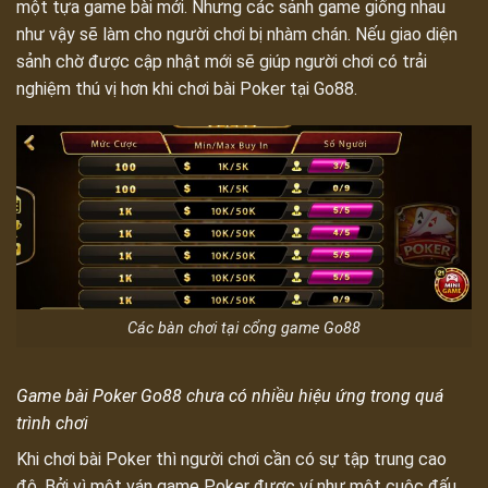
một tựa game bài mới. Nhưng các sảnh game giống nhau
như vậy sẽ làm cho người chơi bị nhàm chán. Nếu giao diện
sảnh chờ được cập nhật mới sẽ giúp người chơi có trải
nghiệm thú vị hơn khi chơi bài Poker tại Go88.
Các bàn chơi tại cổng game Go88
Game bài Poker Go88 chưa có nhiều hiệu ứng trong quá
trình chơi
Khi chơi bài Poker thì người chơi cần có sự tập trung cao
độ. Bởi vì một ván game Poker được ví như một cuộc đấu