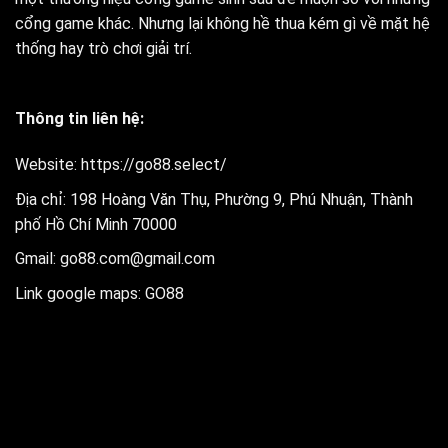
cổng game khác. Nhưng lại không hề thua kém gì về mặt hệ
thống hay trò chơi giải trí.
Thông tin liên hệ:
Website:
https://go88.select/
Địa chỉ:
198 Hoàng Văn Thụ, Phường 9, Phú Nhuận, Thành
phố Hồ Chí Minh 70000
Gmail:
go88.com@gmail.com
Link google maps:
GO88