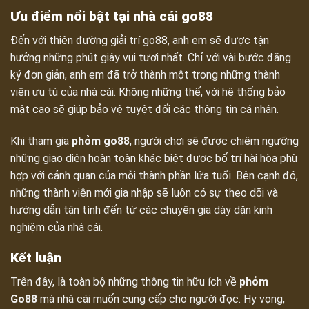
Ưu điểm nổi bật tại nhà cái go88
Đến với thiên đường giải trí go88, anh em sẽ được tận
hưởng những phút giây vui tươi nhất. Chỉ với vài bước đăng
ký đơn giản, anh em đã trở thành một trong những thành
viên ưu tú của nhà cái. Không những thế, với hệ thống bảo
mật cao sẽ giúp bảo vệ tuyệt đối các thông tin cá nhân.
Khi tham gia
phỏm go88
, người chơi sẽ được chiêm ngưỡng
những giao diện hoàn toàn khác biệt được bố trí hài hòa phù
hợp với cảnh quan của mỗi thành phần lứa tuổi. Bên cạnh đó,
những thành viên mới gia nhập sẽ luôn có sự theo dõi và
hướng dẫn tận tình đến từ các chuyên gia dày dặn kinh
nghiệm của nhà cái.
Kết luận
Trên đây, là toàn bộ những thông tin hữu ích về
phỏm
Go88
mà nhà cái muốn cung cấp cho người đọc. Hy vọng,