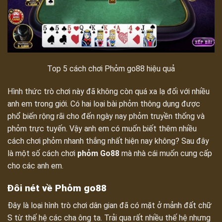
Top 5 cách chơi Phỏm go88 hiệu quả
Hình thức trò chơi này đã không còn quá xa lạ đối với nhiều
anh em trong giới. Có hai loại bài phỏm thông dụng được
phổ biến rộng rãi cho đến ngày nay phỏm truyền thống và
phỏm trực tuyến. Vậy anh em có muốn biết thêm nhiều
cách chơi phỏm nhanh thắng nhất hiện nay không? Sau đây
là một số cách chơi
phỏm
Go88
mà nhà cái muốn cung cấp
cho các anh em.
Đôi nét về Phỏm go88
Đây là loại hình trò chơi dân gian đã có mặt ở mảnh đất chữ
S từ thế hệ các cha ông ta. Trải qua rất nhiều thế hệ nhưng