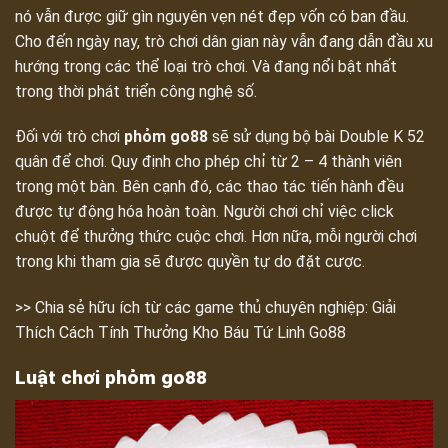
nó vẫn được giữ gìn nguyên vẹn nét đẹp vốn có ban đầu.
Cho đến ngày nay, trò chơi dân gian này vẫn đang dẫn đầu xu
hướng trong các thể loại trò chơi. Và đang nổi bật nhất
trong thời phát triển công nghệ số.
Đối với trò chơi
phỏm go88
sẽ sử dụng bộ bài Double K 52
quân để chơi. Q
uy định cho phép chỉ từ 2 – 4 thành viên
trong một bàn. Bên cạnh đó, các thao tác tiến hành đều
được tự động hóa hoàn toàn. Người chơi chỉ việc click
chuột để thưởng thức cuộc chơi. Hơn nữa, mỗi người chơi
trong khi tham gia sẽ được quyền tự do đặt cược.
>> Chia sẻ hữu ích từ các game thủ chuyên nghiệp:
Giải
Thích Cách Tính Thưởng Kho Báu Tứ Linh Go88
Luật chơi phỏm go88