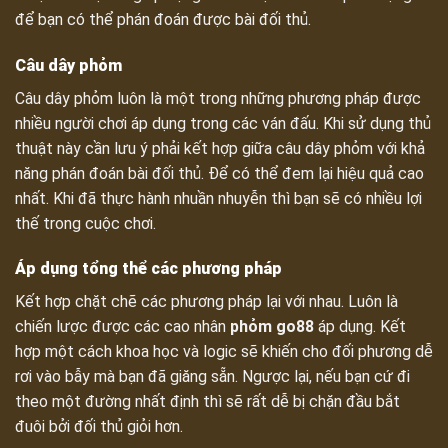
để bạn có thể phán đoán được bài đối thủ.
Câu dây phỏm
Câu dây phỏm luôn là một trong những phương pháp được
nhiều người chơi áp dụng trong các ván đấu. Khi sử dụng thủ
thuật này cần lưu ý phải kết hợp giữa câu dây phỏm với khả
năng phán đoán bài đối thủ. Để có thể đem lại hiệu quả cao
nhất. Khi đã thực hành nhuần nhuyễn thì bạn sẽ có nhiều lợi
thế trong cuộc chơi.
Áp dụng tổng thể các phương pháp
Kết hợp chặt chẽ các phương pháp lại với nhau. Luôn là
chiến lược được các cao nhân
phỏm go88
áp dụng. Kết
hợp một cách khoa học và logic sẽ khiến cho đối phương dễ
rơi vào bẫy mà bạn đã giăng sẵn. Ngược lại, nếu bạn cứ đi
theo một đường nhất định thì sẽ rất dễ bị chặn đầu bắt
đuôi bởi đối thủ giỏi hơn.