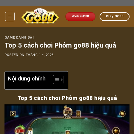
Skip
to
Web GO88
Play GO88
content
GAME ĐÁNH BÀI
Top 5 cách chơi Phỏm go88 hiệu quả
POSTED ON
THÁNG 1 4, 2023
Nội dung chính
Top 5 cách chơi Phỏm go88 hiệu quả