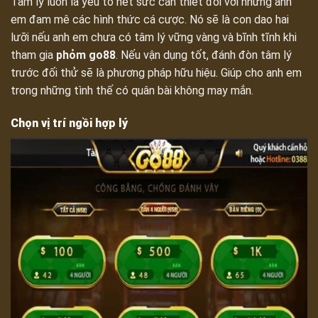
Tâm lý luôn là yếu tố hết sức cần thiết đối với những anh
em đam mê các hình thức cá cược. Nó sẽ là con dao hai
lưỡi nếu anh em chưa có tâm lý vững vàng và bĩnh tĩnh khi
tham gia
phỏm go88
. Nếu vận dụng tốt, đánh đòn tâm lý
trước đối thử sẽ là phương pháp hữu hiệu. Giúp cho anh em
trong những tình thế có quân bài không may mắn.
Chọn vị trí ngồi hợp lý