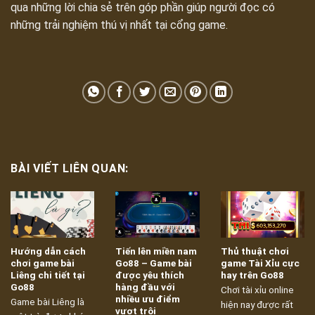
qua những lời chia sẻ trên góp phần giúp người đọc có
những trải nghiệm thú vị nhất tại cổng game.
BÀI VIẾT LIÊN QUAN:
Hướng dẫn cách
Tiến lên miền nam
Thủ thuật chơi
chơi game bài
Go88 – Game bài
game Tài Xỉu cực
Liêng chi tiết tại
được yêu thích
hay trên Go88
Go88
hàng đầu với
Chơi tài xỉu online
nhiều ưu điểm
Game bài Liêng là
hiện nay được rất
vượt trội