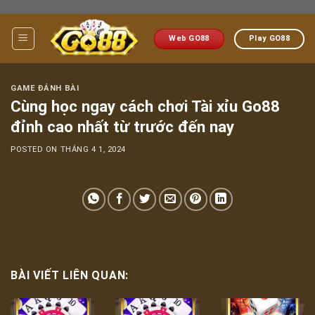
Skip
to
Web GO88
Play GO88
content
GAME ĐÁNH BÀI
Cùng học ngay cách chơi Tài xỉu Go88
đỉnh cao nhất từ trước đến nay
POSTED ON
THÁNG 4 1, 2024
BÀI VIẾT LIÊN QUAN: