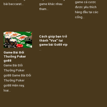
game cá cược
bài baccarat...
game khác nhau
được yêu thích
tham...
hàng đầu tại các
cổng...
Cách giúp bạn trở
thành “Vua” tại
game bài Go88 vip
...
Game Bài Đổi
Thưởng Poker
go88
Game Bài Đổi
Thưởng Poker
go88 Game Bài Đổi
Thưởng Poker
go88 Hiện nay,
loại...