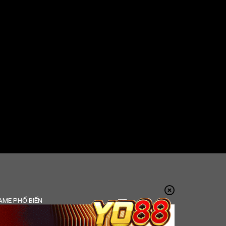
AME PHỔ BIẾN