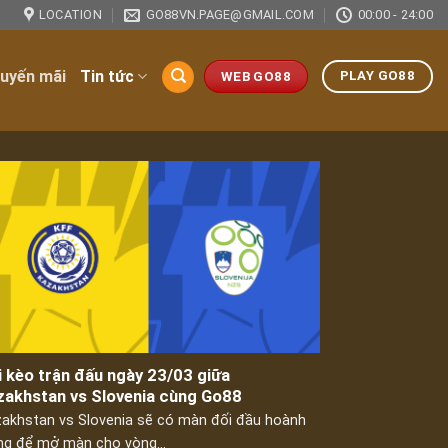
LOCATION
GO88VN.PAGE@GMAIL.COM
00:00 - 24:00
uyến mãi
Tin tức
PLAY GO88
WEB GO88
i kèo trận đấu ngày 23/03 giữa
zakhstan vs Slovenia cùng Go88
akhstan vs Slovenia sẽ có màn đối đầu hoành
ng để mở màn cho vòng...