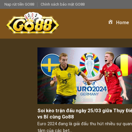
Skip
Nạp rút tiền GO88
Chính sách bảo mật GO88
to
content
Home
Soi kèo trận đấu ngày 25/03 giữa Thụy Đi
vs Bỉ cùng Go88
Euro 2024 đang là giải đấu thu hút nhiều sự quan
tâm của các bet...