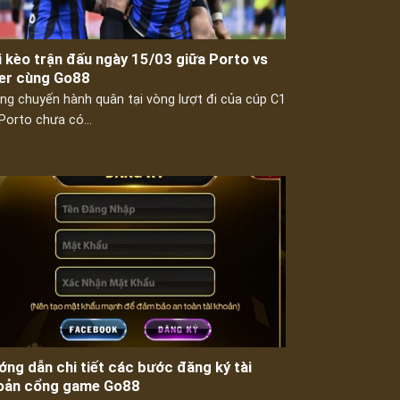
i kèo trận đấu ngày 15/03 giữa Porto vs
ter cùng Go88
ng chuyến hành quân tại vòng lượt đi của cúp C1
 Porto chưa có...
ớng dẫn chi tiết các bước đăng ký tài
oản cổng game Go88