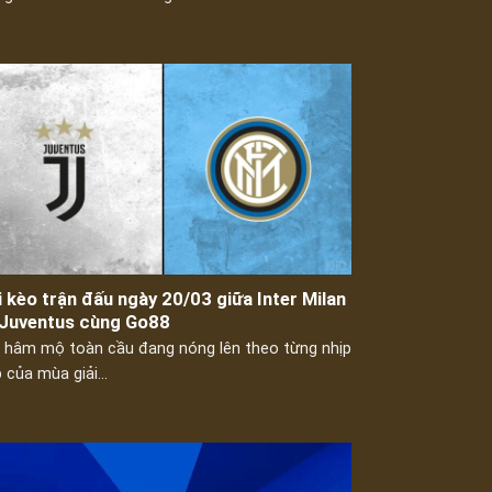
i kèo trận đấu ngày 20/03 giữa Inter Milan
 Juventus cùng Go88
 hâm mộ toàn cầu đang nóng lên theo từng nhịp
 của mùa giải...