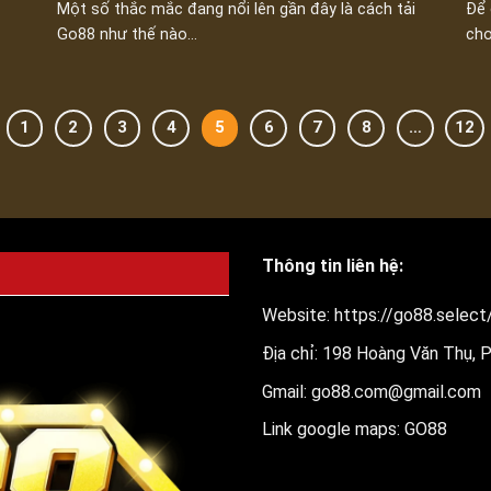
Một số thắc mắc đang nổi lên gần đây là cách tải
Để 
Go88 như thế nào...
chơ
1
2
3
4
5
6
7
8
…
12
Thông tin liên hệ:
Website:
https://go88.select
Địa chỉ:
198 Hoàng Văn Thụ, P
Gmail:
go88.com@gmail.com
Link google maps:
GO88