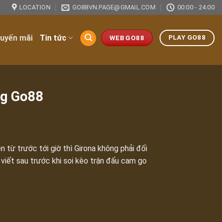
LOCATION
GO88VN.PAGE@GMAIL.COM
00:00 - 24:00
uyến mãi
Tin tức
PLAY GO88
WEB GO88
ng Go88
n từ trước tới giờ thì Girona không phải đối
viết sau trước khi soi kèo trận đấu cam go