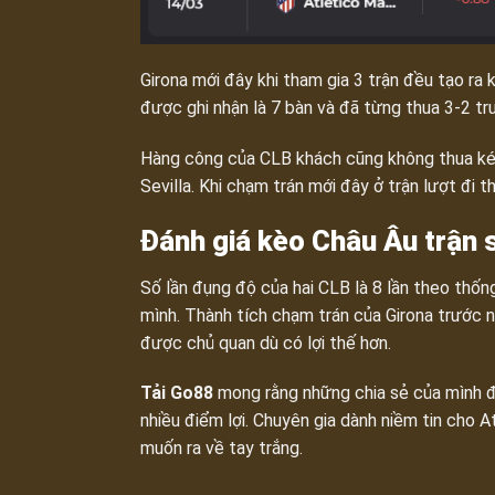
Girona mới đây khi tham gia 3 trận đều tạo ra
được ghi nhận là 7 bàn và đã từng thua 3-2 trư
Hàng công của CLB khách cũng không thua kém 
Sevilla. Khi chạm trán mới đây ở trận lượt đi t
Đánh giá kèo Châu Âu trận s
Số lần đụng độ của hai CLB là 8 lần theo thốn
mình. Thành tích chạm trán của Girona trước 
được chủ quan dù có lợi thế hơn.
Tải Go88
mong rằng những chia sẻ của mình đ
nhiều điểm lợi. Chuyên gia dành niềm tin cho A
muốn ra về tay trắng.