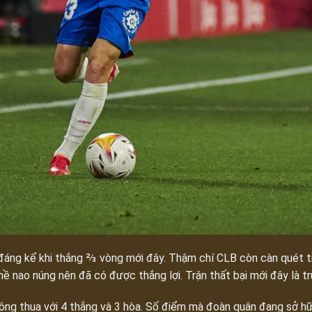
áng kể khi thắng ⅔ vòng mới đây. Thậm chí CLB còn càn quét tin
 nao núng nên đã có được thắng lợi. Trận thất bại mới đây là trư
hông thua với 4 thắng và 3 hòa. Số điểm mà đoàn quân đang sở hữu