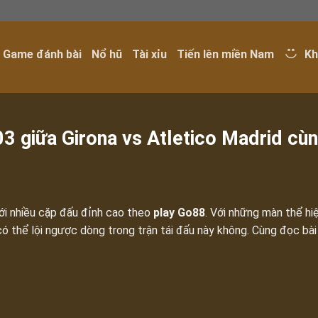
Game đánh bài
Nổ hũ
Tài xỉu
Tiến lên miền Nam
Kh
03 giữa Girona vs Atletico Madrid cù
ới nhiều cặp đấu đỉnh cao theo
play Go88
. Với những màn thể hiệ
 thể lội ngược dòng trong trận tái đấu này không. Cùng đọc bài 