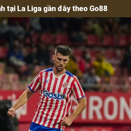
h tại La Liga gần đây theo Go88