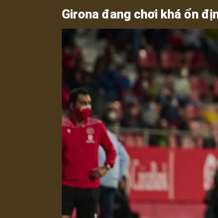
Girona đang chơi khá ổn địn