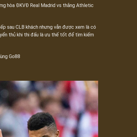
từng hòa ĐKVĐ Real Madrid vs thắng Athletic
 xếp sau CLB khách nhưng vẫn được xem là có
ển thủ khi thi đấu là ưu thế tốt để tìm kiếm
 cùng Go88