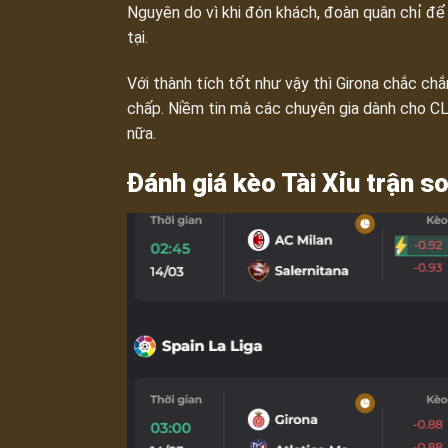
Nguyên do vì khi đón khách, đoàn quân chỉ để 
tại.
Với thành tích tốt như vậy thì Girona chắc ch
chấp. Niềm tin mà các chuyên gia dành cho CLB
nữa.
Đánh giá kèo Tài Xỉu trận s