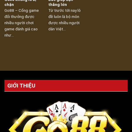
chặn
thắng lớn
Go88 – Cổng game
Từ trước tới nay lô
đổi thưởng được
đề luôn là bộ môn
nhiều người chơi
được nhiều người
game đánh giá cao
dân Việt...
như...
GIỚI THIỆU