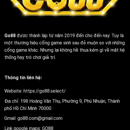
Go88
được thành lập từ năm 2019 đến cho đến nay. Tuy là
một thương hiệu cổng game sinh sau đẻ muộn so với những
cổng game khác. Nhưng lại không hề thua kém gì về mặt hệ
thống hay trò chơi giải trí.
Thông tin liên hệ:
Website:
https://go88.select/
Địa chỉ:
198 Hoàng Văn Thụ, Phường 9, Phú Nhuận, Thành
phố Hồ Chí Minh 70000
Gmail:
go88.com@gmail.com
Link google maps:
GO88