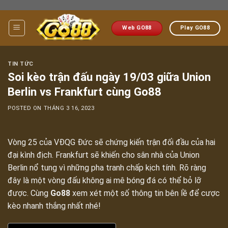
Skip
to
Web GO88
Play GO88
content
TIN TỨC
Soi kèo trận đấu ngày 19/03 giữa Union
Berlin vs Frankfurt cùng Go88
POSTED ON
THÁNG 3 16, 2023
Vòng 25 của VĐQG Đức sẽ chứng kiến trận đối đầu của hai
đại kình địch. Frankfurt sẽ khiến cho sân nhà của Union
Berlin nổ tung vì những pha tranh chấp kịch tính. Rõ ràng
đây là một vòng đấu không ai mê bóng đá có thể bỏ lỡ
được. Cùng
Go88
xem xét một số thông tin bên lề để cược
kèo nhanh thắng nhất nhé!