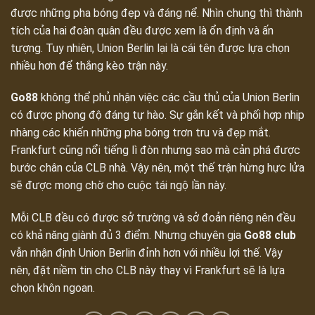
được những pha bóng đẹp và đáng nể. Nhìn chung thì thành
tích của hai đoàn quân đều được xem là ổn định và ấn
tượng. Tuy nhiên, Union Berlin lại là cái tên được lựa chọn
nhiều hơn để thắng kèo trận này.
Go88
không thể phủ nhận việc các cầu thủ của Union Berlin
có được phong độ đáng tự hào. Sự gắn kết và phối hợp nhịp
nhàng các khiến những pha bóng trơn tru và đẹp mắt.
Frankfurt cũng nổi tiếng lì đòn nhưng sao mà cản phá được
bước chân của CLB nhà. Vậy nên, một thế trận hừng hực lửa
sẽ được mong chờ cho cuộc tái ngộ lần này.
Mỗi CLB đều có được sở trường và sở đoản riêng nên đều
có khả năng giành đủ 3 điểm. Nhưng chuyên gia
Go88 club
vẫn nhận định Union Berlin đỉnh hơn với nhiều lợi thế. Vậy
nên, đặt niềm tin cho CLB này thay vì Frankfurt sẽ là lựa
chọn khôn ngoan.