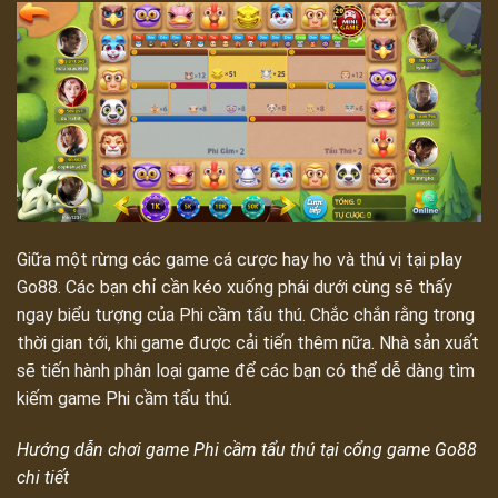
Giữa một rừng các game cá cược hay ho và thú vị tại
play
Go88
. Các bạn chỉ cần kéo xuống phái dưới cùng sẽ thấy
ngay biểu tượng của Phi cầm tẩu thú. Chắc chắn rằng trong
thời gian tới, khi game được cải tiến thêm nữa. Nhà sản xuất
sẽ tiến hành phân loại game để các bạn có thể dễ dàng tìm
kiếm game Phi cầm tẩu thú.
Hướng dẫn chơi game Phi cầm tẩu thú tại cổng game Go88
chi tiết