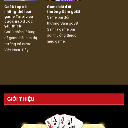
Go88 top có
Game bài đổi
những thể loại
thưởng Sâm go88
game Tài xỉu cá
Game bài đổi
cược nào được
thưởng Sâm go88
yêu thích
Sâm là game bài
Go88 chính là king
đổi thưởng thuộc
of game bài của thị
mục game...
trường cá cược
Việt Nam. Đây...
GIỚI THIỆU