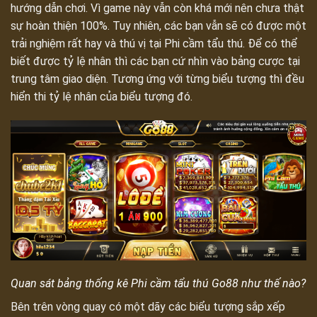
hướng dẫn chơi. Vì game này vẫn còn khá mới nên chưa thật
sự hoàn thiện 100%. Tuy nhiên, các bạn vẫn sẽ có được một
trải nghiệm rất hay và thú vị tại Phi cầm tẩu thú. Để có thể
biết được tỷ lệ nhân thì các bạn cứ nhìn vào bảng cược tại
trung tâm giao diện. Tương ứng với từng biểu tượng thì đều
hiển thi tỷ lệ nhân của biểu tượng đó.
Quan sát bảng thống kê Phi cầm tẩu thú Go88 như thế nào?
Bên trên vòng quay có một dãy các biểu tượng sắp xếp