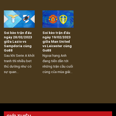
Soi kèo trận đấu
Soi kèo trận đấu
ngày 28/02/2023
ngày 19/02/2023
giữa Lazio vs
giữa Man United
Sampdoria cùng
vs Leicester cùng
Go88
Go88
Sau khi Serie A khởi
Ngoại hạng Anh
tranh thì nhiều bet
đang tiến dần tới
thủ dường như có
những trận cầu cuối
sự quan...
cùng của mùa giải...