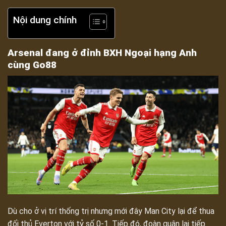
Nội dung chính
Arsenal đang ở đỉnh BXH Ngoại hạng Anh
cùng Go88
Dù cho ở vị trí thống trị nhưng mới đây Man City lại để thua
đối thủ Everton với tỷ số 0-1. Tiếp đó, đoàn quân lại tiếp