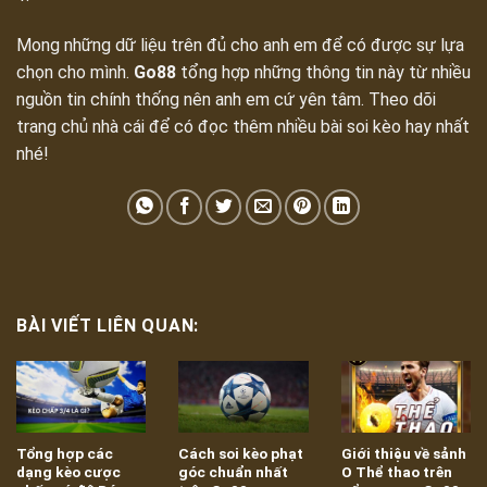
Mong những dữ liệu trên đủ cho anh em để có được sự lựa
chọn cho mình.
Go88
tổng hợp những thông tin này từ nhiều
nguồn tin chính thống nên anh em cứ yên tâm. Theo dõi
trang chủ nhà cái để có đọc thêm nhiều bài soi kèo hay nhất
nhé!
BÀI VIẾT LIÊN QUAN:
Tổng hợp các
Cách soi kèo phạt
Giới thiệu về sảnh
dạng kèo cược
góc chuẩn nhất
O Thể thao trên