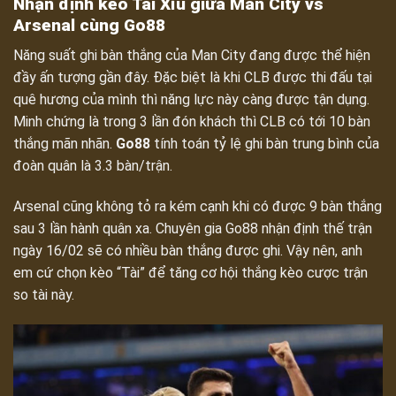
Nhận định kèo Tài Xỉu giữa Man City vs
Arsenal cùng Go88
Năng suất ghi bàn thắng của Man City đang được thể hiện
đầy ấn tượng gần đây. Đặc biệt là khi CLB được thi đấu tại
quê hương của mình thì năng lực này càng được tận dụng.
Minh chứng là trong 3 lần đón khách thì CLB có tới 10 bàn
thắng mãn nhãn.
Go88
tính toán tỷ lệ ghi bàn trung bình của
đoàn quân là 3.3 bàn/trận.
Arsenal cũng không tỏ ra kém cạnh khi có được 9 bàn thắng
sau 3 lần hành quân xa. Chuyên gia Go88 nhận định thế trận
ngày 16/02 sẽ có nhiều bàn thắng được ghi. Vậy nên, anh
em cứ chọn kèo “Tài” để tăng cơ hội thắng kèo cược trận
so tài này.