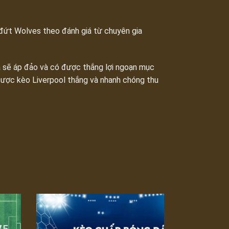
n đứt Wolves theo đánh giá từ chuyên gia
à sẽ áp đảo và có được thắng lợi ngoạn mục
 cược kèo Liverpool thắng và nhanh chóng thu