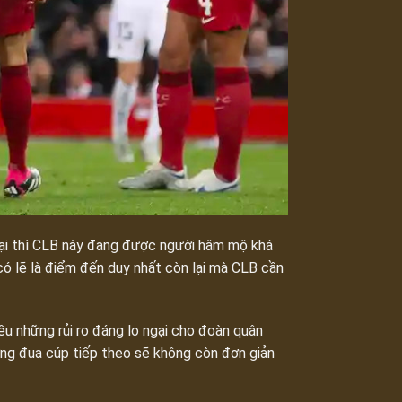
 tại thì CLB này đang được người hâm mộ khá
ó lẽ là điểm đến duy nhất còn lại mà CLB cần
ều những rủi ro đáng lo ngại cho đoàn quân
ờng đua cúp tiếp theo sẽ không còn đơn giản