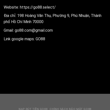
Website:
https://go88.select/
Địa chỉ:
198 Hoàng Văn Thụ, Phường 9, Phú Nhuận, Thành
phố Hồ Chí Minh 70000
Gmail:
go88.com@gmail.com
Link google maps:
GO88
NẠP RÚT TIỀN GO88
CHÍNH SÁCH BẢO MẬT GO88