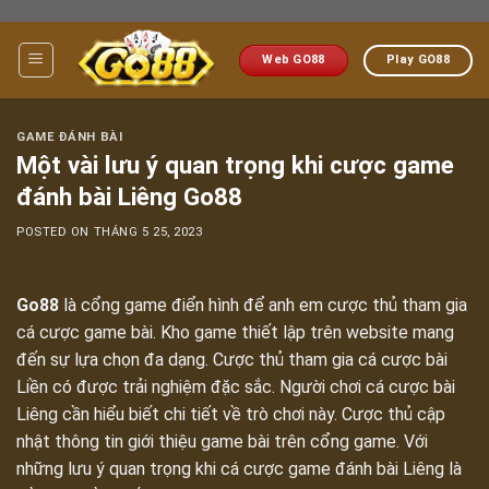
Skip
to
Web GO88
Play GO88
content
GAME ĐÁNH BÀI
Một vài lưu ý quan trọng khi cược game
đánh bài Liêng Go88
POSTED ON
THÁNG 5 25, 2023
Go88
là cổng game điển hình để anh em cược thủ tham gia
cá cược game bài. Kho game thiết lập trên website mang
đến sự lựa chọn đa dạng. Cược thủ tham gia cá cược bài
Liền có được trải nghiệm đặc sắc. Người chơi cá cược bài
Liêng cần hiểu biết chi tiết về trò chơi này. Cược thủ cập
nhật thông tin giới thiệu game bài trên cổng game. Với
những lưu ý quan trọng khi cá cược game đánh bài Liêng là