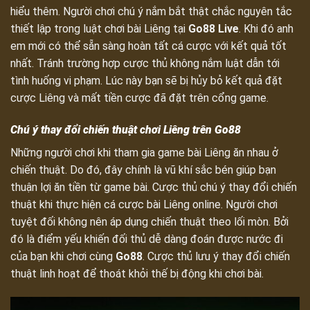
hiểu thêm. Người chơi chú ý nắm bắt thật chắc nguyên tắc
thiết lập trong luật chơi bài Liêng tại
Go88 Live
. Khi đó anh
em mới có thể sẵn sàng hoàn tất cá cược với kết quả tốt
nhất. Tránh trường hợp cược thủ không nắm luật dẫn tới
tình huống vi phạm. Lúc này bạn sẽ bị hủy bỏ kết quả đặt
cược Liêng và mất tiền cược đã đặt trên cổng game.
Chú ý thay đổi chiến thuật chơi Liêng trên Go88
Những người chơi khi tham gia game bài Liêng ăn nhau ở
chiến thuật. Do đó, đây chính là vũ khí sắc bén giúp bạn
thuận lợi ăn tiền từ game bài. Cược thủ chú ý thay đổi chiến
thuật khi thực hiện cá cược bài Liêng online. Người chơi
tuyệt đối không nên áp dụng chiến thuật theo lối mòn. Bởi
đó là điểm yếu khiến đối thủ dễ dàng đoán được nước đi
của bạn khi chơi cùng
Go88
. Cược thủ lưu ý thay đổi chiến
thuật linh hoạt để thoát khỏi thế bị động khi chơi bài.