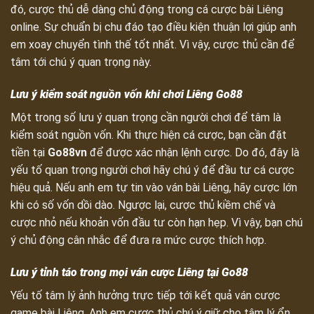
đó, cược thủ dễ dàng chủ động trong cá cược bài Liêng
online. Sự chuẩn bị chu đáo tạo điều kiện thuận lợi giúp anh
em xoay chuyển tình thế tốt nhất. Vì vậy, cược thủ cần để
tâm tới chú ý quan trọng này.
Lưu ý kiểm soát nguồn vốn khi chơi Liêng Go88
Một trong số lưu ý quan trọng cần người chơi để tâm là
kiểm soát nguồn vốn. Khi thực hiện cá cược, bạn cần đặt
tiền tại
Go88vn
để được xác nhận lệnh cược. Do đó, đây là
yếu tố quan trọng người chơi hãy chú ý để đầu tư cá cược
hiệu quả. Nếu anh em tự tin vào ván bài Liêng, hãy cược lớn
khi có số vốn dồi dào. Ngược lại, cược thủ kiềm chế và
cược nhỏ nếu khoản vốn đầu tư còn hạn hẹp. Vì vậy, bạn chú
ý chủ động cân nhắc để đưa ra mức cược thích hợp.
Lưu ý tỉnh táo trong mọi ván cược Liêng tại Go88
Yếu tố tâm lý ảnh hưởng trực tiếp tới kết quả ván cược
game bài Liêng. Anh em cược thủ chú ý giữ cho tâm lý ổn