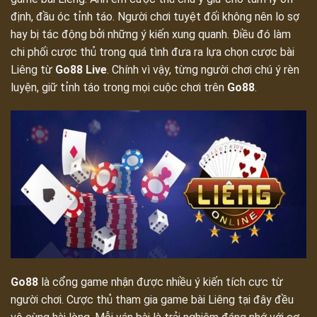
định, đầu óc tỉnh táo. Người chơi tuyệt đối không nên lo sợ
hay bị tác động bởi những ý kiến xung quanh. Điều đó làm
chi phối cược thủ trong quá tình đưa ra lựa chọn cược bài
Liêng từ
Go88 Live
. Chính vì vậy, từng người chơi chú ý rèn
luyện, giữ tỉnh táo trong mọi cuộc chơi trên
Go88
.
Go88
là cổng game nhận được nhiều ý kiến tích cực từ
người chơi. Cược thủ tham gia game bài Liêng tại đây đều