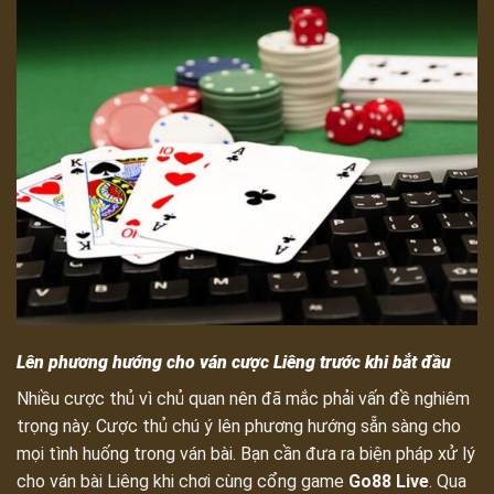
Lên phương hướng cho ván cược Liêng trước khi bắt đầu
Nhiều cược thủ vì chủ quan nên đã mắc phải vấn đề nghiêm
trọng này. Cược thủ chú ý lên phương hướng sẵn sàng cho
mọi tình huống trong ván bài. Bạn cần đưa ra biện pháp xử lý
cho ván bài Liêng khi chơi cùng cổng game
Go88 Live
. Qua