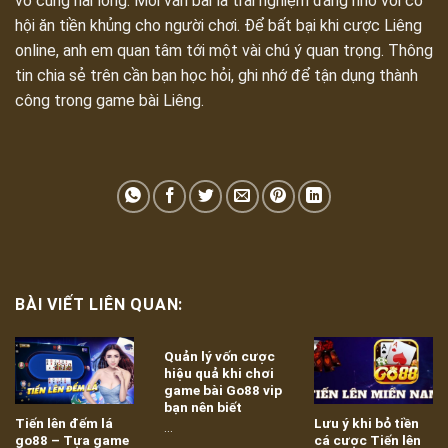
vô cùng hài lòng. Mỗi ván bài là trải nghiệm đáng nhớ với cơ
hội ăn tiền khủng cho người chơi. Để bất bại khi cược Liêng
online, anh em quan tâm tới một vài chú ý quan trọng. Thông
tin chia sẻ trên cần bạn học hỏi, ghi nhớ để tận dụng thành
công trong game bài Liêng.
BÀI VIẾT LIÊN QUAN:
Quản lý vốn cược
hiệu quả khi chơi
game bài Go88 vip
bạn nên biết
Tiến lên đếm lá
Lưu ý khi bỏ tiền
...
go88 – Tựa game
cá cược Tiến lên