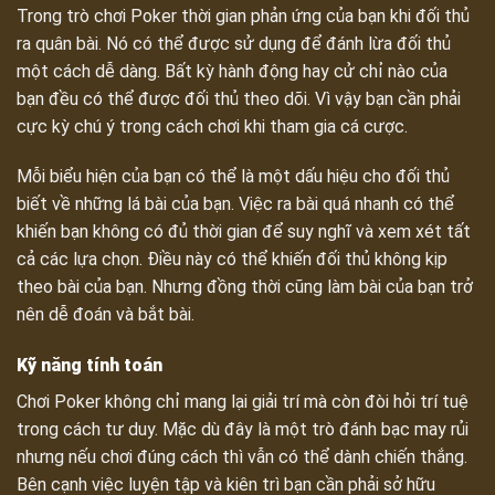
Trong trò chơi Poker thời gian phản ứng của bạn khi đối thủ
ra quân bài. Nó có thể được sử dụng để đánh lừa đối thủ
một cách dễ dàng. Bất kỳ hành động hay cử chỉ nào của
bạn đều có thể được đối thủ theo dõi. Vì vậy bạn cần phải
cực kỳ chú ý trong cách chơi khi tham gia cá cược.
Mỗi biểu hiện của bạn có thể là một dấu hiệu cho đối thủ
biết về những lá bài của bạn. Việc ra bài quá nhanh có thể
khiến bạn không có đủ thời gian để suy nghĩ và xem xét tất
cả các lựa chọn. Điều này có thể khiến đối thủ không kịp
theo bài của bạn. Nhưng đồng thời cũng làm bài của bạn trở
nên dễ đoán và bắt bài.
Kỹ năng tính toán
Chơi Poker không chỉ mang lại giải trí mà còn đòi hỏi trí tuệ
trong cách tư duy. Mặc dù đây là một trò đánh bạc may rủi
nhưng nếu chơi đúng cách thì vẫn có thể dành chiến thắng.
Bên cạnh việc luyện tập và kiên trì bạn cần phải sở hữu