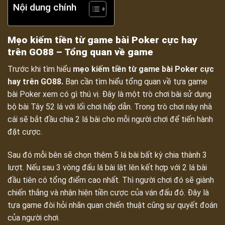
Nội dung chính
Mẹo kiếm tiền từ game bài Poker cực hay
trên GO88 – Tổng quan về game
Trước khi tìm hiểu
mẹo kiếm tiền từ game bài Poker cực
hay trên GO88.
Bạn cần tìm hiểu tổng quan về tựa game
bài Poker xem có gì thú vị. Đây là một trò chơi bài sử dụng
bộ bài Tây 52 lá với lối chơi hấp dẫn. Trong trò chơi này nhà
cái sẽ bắt đầu chia 2 lá bài cho mỗi người chơi để tiến hành
đặt cược.
Sau đó mỗi bên sẽ chọn thêm 5 lá bài bất kỳ chia thành 3
lượt. Nếu sau 3 vòng đấu lá bài lật lên kết hợp với 2 lá bài
đầu tiên có tổng điểm cao nhất. Thì người chơi đó sẽ giành
chiến thắng và nhận hiện tiền cược của ván đấu đó. Đây là
tựa game đòi hỏi nhãn quan chiến thuật cũng sự quyết đoán
của người chơi.