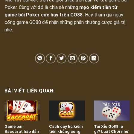
Poker. Cùng với đó là chia sẻ những
mẹo kiếm tiền từ
game bài Poker cực hay trên
GO88
.
Hãy tham gia ngay
cổng game GO88 để nhận những phần thưởng cược giá trị
nhé.
BÀI VIẾT LIÊN QUAN:
Game bài
Cách cày hũ kiếm
Tài Xỉu Go88 là
Baccarat hấp dẫn
tiền khủng cùng
gì? Luật Chơi như