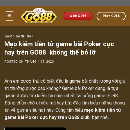
Skip
to
Web GO88
Play GO88
content
GAME ĐÁNH BÀI
Mẹo kiếm tiền từ game bài Poker cực
hay trên GO88 không thể bỏ lỡ
POSTED ON
THÁNG 4 13, 2023
Anh em cược thủ có biết đâu là game bài chất lượng với giá
trị thưởng cược cao không? Game bài Poker đang là tựa
game được tìm kiếm tại nhiều nhất tại cổng game GO88.
Đừng chần chờ gì nữa mà hãy bắt đầu tìm hiểu những thông
tin về game siêu hot này. Cùng tìm hiểu
mẹo kiếm tiền từ
game bài Poker cực hay trên
Go88 club
bạn nhé
.