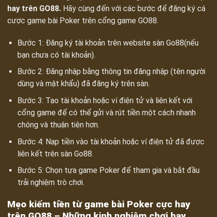
hay trên GO88.
Hãy cùng đến với các bước để đăng ký cá
cược game bài Poker trên cổng game GO88.
Bước 1: Đăng ký tài khoản trên website sàn Go88(nếu
bạn chưa có tài khoản).
Bước 2: Đăng nhập bằng thông tin đăng nhập (tên người
dùng và mật khẩu) đã đăng ký trên sàn.
Bước 3: Tạo tài khoản hoặc ví điện tử và liên kết với
cổng game để có thể gửi và rút tiền một cách nhanh
chóng và thuận tiện hơn.
Bước 4: Nạp tiền vào tài khoản hoặc ví điện tử đã được
liên kết trên sàn Go88.
Bước 5: Chọn tựa game Poker để tham gia và bắt đầu
trải nghiệm trò chơi.
Mẹo kiếm tiền từ game bài Poker cực hay
trên GO88 – Những kinh nghiệm chơi hay