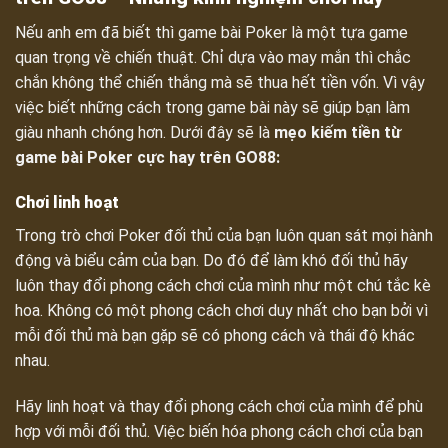
Nếu anh em đã biết thì game bài Poker là một tựa game
quan trọng về chiến thuật. Chỉ dựa vào may mắn thì chắc
chắn không thể chiến thắng mà sẽ thua hết tiền vốn. Vì vậy
việc biết những cách trong game bài này sẽ giúp bạn làm
giàu nhanh chóng hơn. Dưới đây sẽ là
mẹo kiếm tiền từ
game bài Poker cực hay trên GO88:
Chơi linh hoạt
Trong trò chơi Poker đối thủ của bạn luôn quan sát mọi hành
động và biểu cảm của bạn. Do đó để làm khó đối thủ hãy
luôn thay đổi phong cách chơi của mình như một chú tắc kè
hoa. Không có một phong cách chơi duy nhất cho bạn bởi vì
mỗi đối thủ mà bạn gặp sẽ có phong cách và thái độ khác
nhau.
Hãy linh hoạt và thay đổi phong cách chơi của mình để phù
hợp với mỗi đối thủ. Việc biến hóa phong cách chơi của bạn