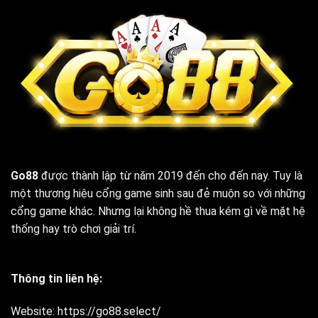
Go88
được thành lập từ năm 2019 đến cho đến nay. Tuy là
một thương hiệu cổng game sinh sau đẻ muộn so với những
cổng game khác. Nhưng lại không hề thua kém gì về mặt hệ
thống hay trò chơi giải trí.
Thông tin liên hệ:
Website:
https://go88.select/