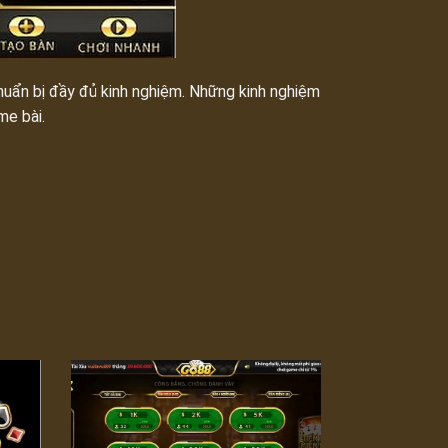
huẩn bị đầy đủ kinh nghiệm. Những kinh nghiệm
ame bài.