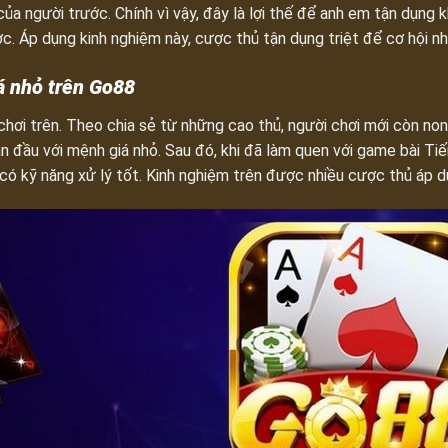
 của người trước. Chính vì vậy, đây là lợi thế để anh em tận dụng
cược. Áp dụng kinh nghiệm này, cược thủ tận dụng triệt để cơ hội 
á nhỏ trên Go88
chơi trên. Theo chia sẻ từ những cao thủ, người chơi mới còn no
 đầu với mệnh giá nhỏ. Sau đó, khi đã làm quen với game bài Ti
 có kỹ năng xử lý tốt. Kinh nghiệm trên được nhiều cược thủ áp 