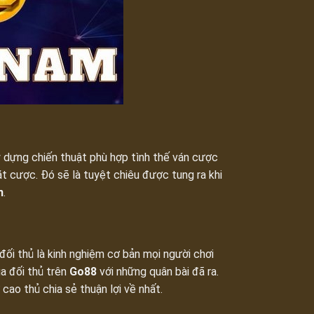
y dựng chiến thuật phù hợp tình thế ván cược
ặt cược. Đó sẽ là tuyệt chiêu được tung ra khi
n
.
ối thủ là kinh nghiệm cơ bản mọi người chơi
ủa đối thủ trên
Go88
với những quân bài đã ra.
cao thủ chia sẻ thuận lợi về nhất.