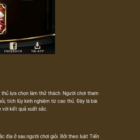
 thủ lựa chọn làm thử thách. Người chơi tham
, tích lũy kinh nghiệm từ cao thủ. Đây là bài
e
với kết quả xuất sắc.
c địa ở sau người chơi giỏi. Bởi theo luật Tiến