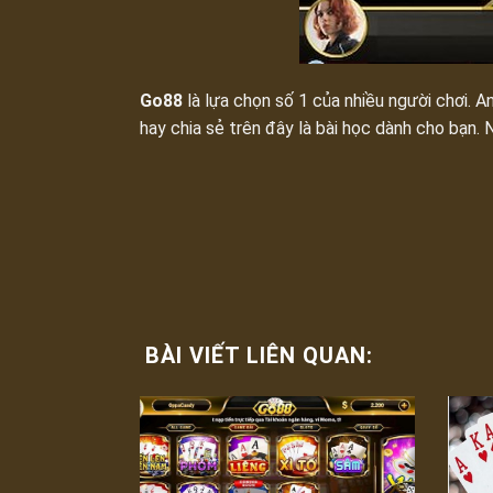
Go88
là lựa chọn số 1 của nhiều người chơi. 
hay chia sẻ trên đây là bài học dành cho bạn. 
BÀI VIẾT LIÊN QUAN: