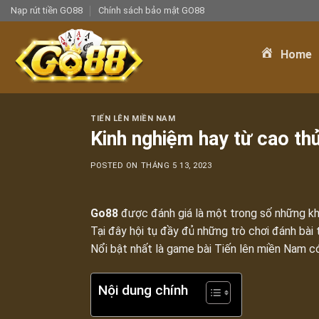
Skip
Nạp rút tiền GO88
Chính sách bảo mật GO88
to
content
Home
TIẾN LÊN MIỀN NAM
Kinh nghiệm hay từ cao th
POSTED ON
THÁNG 5 13, 2023
Go88
được đánh giá là một trong số những kh
Tại đây hội tụ đầy đủ những trò chơi đánh bài
Nổi bật nhất là game bài Tiến lên miền Nam có
Nội dung chính