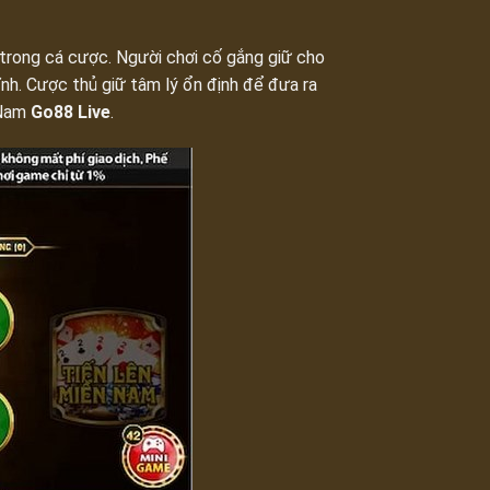
 trong cá cược. Người chơi cố gắng giữ cho
nh. Cược thủ giữ tâm lý ổn định để đưa ra
 Nam
Go88 Live
.