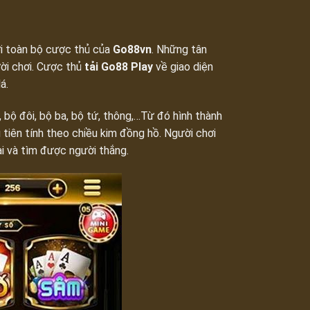
i toàn bộ cược thủ của
Go88vn
. Những tân
ười chơi. Cược thủ
tải Go88 Play
về giao diện
á.
 bộ đôi, bộ ba, bộ tứ, thông,…Từ đó hình thành
 tiên tính theo chiều kim đồng hồ. Người chơi
ài và tìm được người thắng.