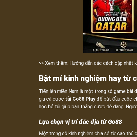
>> Xem thêm:
Hướng dẫn các cách cập nhật k
Bật mí kinh nghiệm hay từ 
Tiến lên miền Nam là một trong số game bài d
gia cá cược
tải Go88 Play
để bắt đầu cuộc chơ
học bỏ túi giúp bạn thắng cược dễ dàng. Người
Lựa chọn vị trí đắc địa từ Go88
Một trong số kinh nghiệm chia sẻ từ cao thủ cho