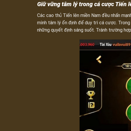
Giữ vững tâm lý trong cá cược Tiến
Các cao thủ Tiến lên miền Nam đều nhấn mạnh 
mình tâm lý ổn định để duy trì cá cược. Trong
những quyết định sáng suốt. Tránh trường hợp 