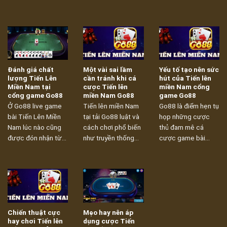
Đánh giá chất
Một vài sai lầm
Yếu tố tạo nên sức
lượng Tiến Lên
cần tránh khi cá
hút của Tiến lên
Miền Nam tại
cược Tiến lên
miền Nam cổng
cổng game Go88
miền Nam Go88
game Go88
Ở Go88 live game
Tiến lên miền Nam
Go88 là điểm hẹn tụ
bài Tiến Lên Miền
tại tải Go88 luật và
họp những cược
Nam lúc nào cũng
cách chơi phổ biến
thủ đam mê cá
được đón nhận từ...
như truyền thống...
cược game bài...
Chiến thuật cực
Mẹo hay nên áp
hay chơi Tiến lên
dụng cược Tiến