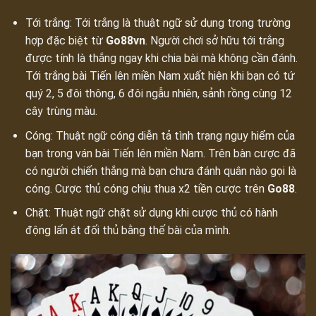
Tới trắng: Tới trắng là thuật ngữ sử dụng trong trường
hợp đặc biệt từ
Go88vn
. Người chơi sở hữu tới trắng
được tính là thắng ngay khi chia bài mà không cần đánh.
Tới trắng bài Tiến lên miền Nam xuất hiện khi bạn có tứ
quý 2, 5 đôi thông, 6 đôi ngẫu nhiên, sảnh rồng cùng 12
cây trùng màu.
Cóng: Thuật ngữ cóng diễn tả tình trạng nguy hiểm của
bạn trong ván bài Tiến lên miền Nam. Trên bàn cược đã
có người chiến thắng mà bạn chưa đánh quân nào gọi là
cóng. Cược thủ cóng chịu thua x2 tiền cược trên
Go88
.
Chặt: Thuật ngữ chặt sử dụng khi cược thủ có hành
động lấn át đối thủ bằng thế bài của mình.