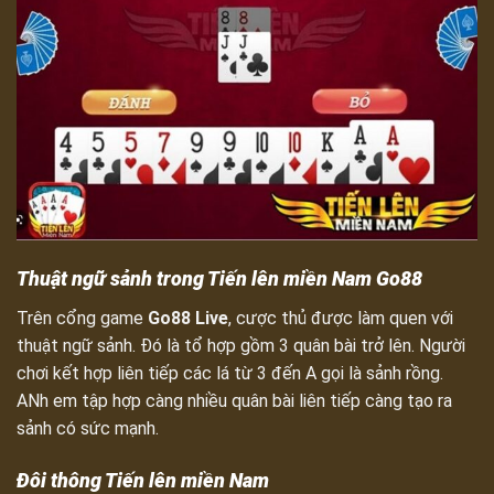
Thuật ngữ sảnh trong Tiến lên miền Nam Go88
Trên cổng game
Go88 Live
, cược thủ được làm quen với
thuật ngữ sảnh. Đó là tổ hợp gồm 3 quân bài trở lên. Người
chơi kết hợp liên tiếp các lá từ 3 đến A gọi là sảnh rồng.
ANh em tập hợp càng nhiều quân bài liên tiếp càng tạo ra
sảnh có sức mạnh.
Đôi thông Tiến lên miền Nam