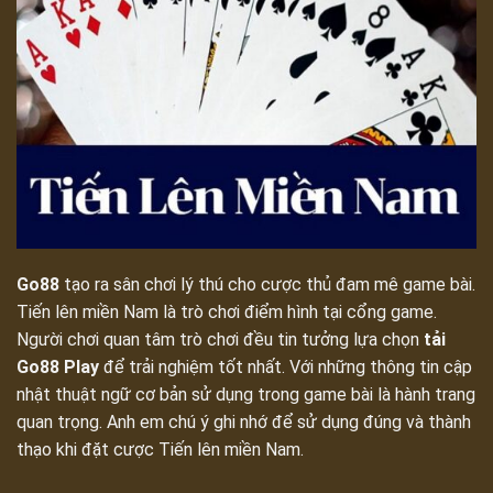
Go88
tạo ra sân chơi lý thú cho cược thủ đam mê game bài.
Tiến lên miền Nam là trò chơi điểm hình tại cổng game.
Người chơi quan tâm trò chơi đều tin tưởng lựa chọn
tải
Go88 Play
để trải nghiệm tốt nhất. Với những thông tin cập
nhật thuật ngữ cơ bản sử dụng trong game bài là hành trang
quan trọng. Anh em chú ý ghi nhớ để sử dụng đúng và thành
thạo khi đặt cược Tiến lên miền Nam.