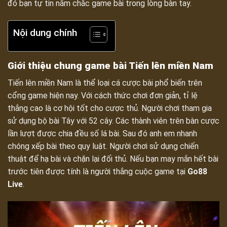
đó bạn tự tin nắm chắc game bài trong lòng bàn tay.
Nội dung chính
Giới thiệu chung game bài Tiến lên miền Nam
Tiến lên miền Nam là thể loại cá cược bài phổ biến trên
cổng game hiện nay. Với cách thức chơi đơn giản, tỉ lệ
thắng cao là cơ hội tốt cho cược thủ. Người chơi tham gia
sử dụng bộ bài Tây với 52 cây. Các thành viên trên bàn cược
lần lượt được chia đều số lá bài. Sau đó anh em nhanh
chóng xếp bài theo quy luật. Người chơi sử dụng chiến
thuật để hạ bài và chặn lại đối thủ. Nếu bạn may mắn hết bài
trước tiên được tính là người thắng cuộc game tại
Go88
Live
.