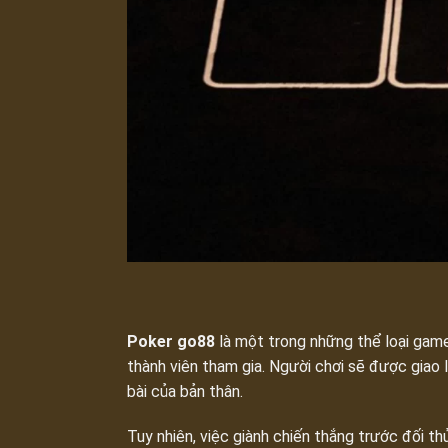
Poker go88
là một trong những thể loại game
thành viên tham gia. Người chơi sẽ được giao 
bài của bản thân.
Tuy nhiên, việc giành chiến thắng trước đối t