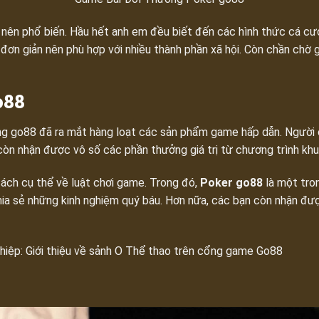
 trở nên phổ biến. Hầu hết anh em đều biết đến các hình thức cá c
 đơn giản nên phù hợp với nhiều thành phần xã hội. Còn chần chờ
o88
ng go88 đã ra mắt hàng loạt các sản phẩm game hấp dẫn. Người 
òn nhận được vô số các phần thưởng giá trị từ chương trình khu
ách cụ thể về luật chơi game. Trong đó,
Poker go88
là một tro
ia sẻ những kinh nghiệm quý báu. Hơn nữa, các bạn còn nhận được
hiệp:
Giới thiệu về sảnh O Thể thao trên cổng game Go88