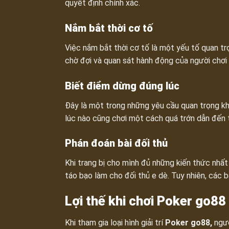
quyết định chính xác.
Nắm bắt thời cơ tố
Việc nắm bắt thời cơ tố là một yếu tố quan tr
chờ đợi và quan sát hành động của người chơi 
Biết điểm dừng đúng lúc
Đây là một trong những yêu cầu quan trọng kh
lúc nào cũng chơi một cách quá trớn dẫn đến t
Phán đoán bài đối thủ
Khi trang bị cho mình đủ những kiến thức nhất
táo bạo làm cho đối thủ e dè. Tuy nhiên, các b
Lợi thế khi chơi Poker go88
Khi tham gia loại hình giải trí
Poker go88,
ngườ