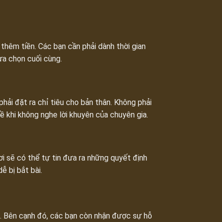
 thêm tiền. Các bạn cần phải dành thời gian
ựa chọn cuối cùng.
hải đặt ra chỉ tiêu cho bản thân. Không phải
 khi không nghe lời khuyên của chuyên gia.
ơi sẽ có thể tự tin đưa ra những quyết định
ễ bị bắt bài.
t. Bên cạnh đó, các bạn còn nhận được sự hỗ