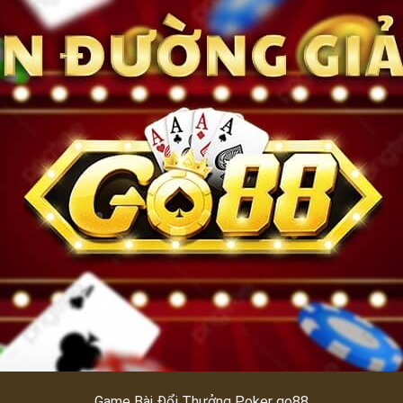
Game Bài Đổi Thưởng Poker go88