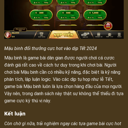
Mậu binh đổi thưởng cực hot vào dịp Tết 2024
Mậu binh là game bài dân gian được người chơi cá cược
đánh giá rất cao về cách tư duy trong khi chơi bài. Người
chơi bài Mậu binh cần có nhiều kỹ năng, đặc biệt là kỹ năng
phân tích, lập luận logic. Vào các dịp tụ họp như lễ Tết,
game bài Mậu binh luôn là lựa chọn hàng đầu của mọi người.
Vậy nên, trong danh sách này thật sự không thể thiếu đi tựa
game cực kỳ thú vị này.
Kết luận
Còn chờ gì nữa, trải nghiệm ngay các tựa game bài cực hot