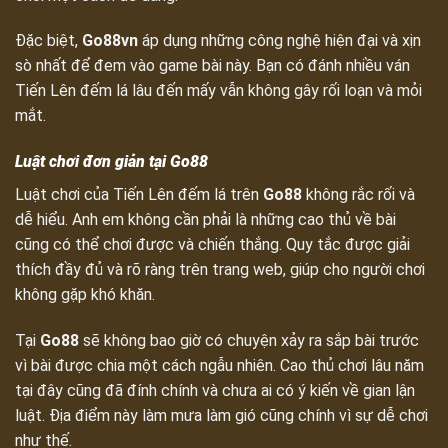
Đặc biệt,
Go88vn
áp dụng những công nghệ hiện đại và xịn
sò nhất để đem vào game bài này. Bạn có đánh nhiều ván
Tiến Lên đếm lá lâu đến mấy vẫn không gây rối loạn và mỏi
mắt.
Luật chơi đơn giản tại Go88
Luật chơi của Tiến Lên đếm lá trên
Go88
không rắc rối và
dễ hiểu. Anh em không cần phải là những cao thủ về bài
cũng có thể chơi được và chiến thắng. Quy tắc được giải
thích đầy đủ và rõ ràng trên trang web, giúp cho người chơi
không gặp khó khăn.
Tại
Go88
sẽ không bao giờ có chuyện xảy ra sắp bài trước
vì bài được chia một cách ngẫu nhiên. Cao thủ chơi lâu năm
tại đây cũng đã đính chính và chưa ai có ý kiến về gian lận
luật. Địa điểm này làm mưa làm gió cũng chính vì sự dễ chơi
như thế.