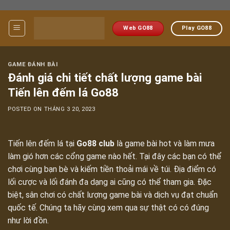
Skip
to
Web GO88
Play GO88
content
GAME ĐÁNH BÀI
Đánh giá chi tiết chất lượng game bài
Tiến lên đếm lá Go88
POSTED ON
THÁNG 3 20, 2023
Tiến lên đếm lá tại
Go88 club
là game bài hot và làm mưa
làm gió hơn các cổng game nào hết. Tại đây các bạn có thể
chơi cùng bạn bè và kiếm tiền thoải mái về túi. Địa điểm có
lối cược và lối đánh đa dạng ai cũng có thể tham gia. Đặc
biệt, sân chơi có chất lượng game bài và dịch vụ đạt chuẩn
quốc tế. Chúng ta hãy cùng xem qua sự thật có có đúng
như lời đồn.