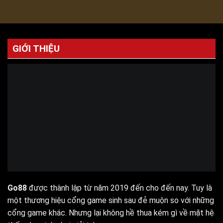
GIỚI THIỆU
Go88
được thành lập từ năm 2019 đến cho đến nay. Tuy là
một thương hiệu cổng game sinh sau đẻ muộn so với những
cổng game khác. Nhưng lại không hề thua kém gì về mặt hệ