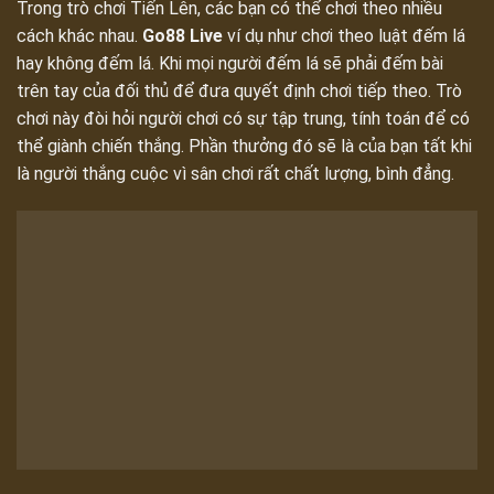
Trong trò chơi Tiến Lên, các bạn có thể chơi theo nhiều
cách khác nhau.
Go88 Live
ví dụ như chơi theo luật đếm lá
hay không đếm lá. Khi mọi người đếm lá sẽ phải đếm bài
trên tay của đối thủ để đưa quyết định chơi tiếp theo. Trò
chơi này đòi hỏi người chơi có sự tập trung, tính toán để có
thể giành chiến thắng. Phần thưởng đó sẽ là của bạn tất khi
là người thắng cuộc vì sân chơi rất chất lượng, bình đẳng.