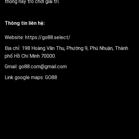
thống hay trò chơi giải trí.
Thông tin liên hệ:
Website:
https://go88.select/
Địa chỉ:
198 Hoàng Văn Thụ, Phường 9, Phú Nhuận, Thành
phố Hồ Chí Minh 70000
Gmail:
go88.com@gmail.com
Link google maps:
GO88