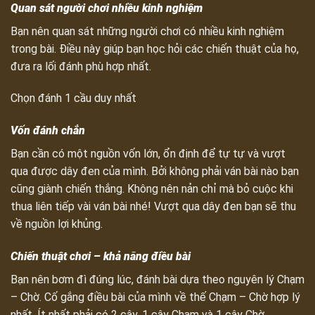
Quan sát người chơi nhiều kinh nghiệm
Bạn nên quan sát những người chơi có nhiều kinh nghiệm
trong bài. Điều này giúp bạn học hỏi các chiến thuật của họ,
đưa ra lối đánh phù hợp nhất.
Chọn đánh 1 cầu duy nhất
Vốn đánh chắn
Bạn cần có một nguồn vốn lớn, ổn định để tự tự và vượt
qua được dây đen của mình. Bởi không phải ván bài nào bạn
cũng giành chiến thắng. Không nên nản chỉ mà bỏ cuộc khi
thua liên tiếp vài ván bài nhé! Vượt qua dây đen bạn sẽ thu
về nguồn lợi khủng.
Chiến thuật chơi – khả năng điều bài
Bạn nên bơm đì đúng lúc, đánh bài dựa theo nguyên lý Chạm
– Chờ. Cố gắng điều bài của mình về thế Chạm – Chờ hợp lý
nhất. Ít nhất phải có 2 cây, 1 cây Chạm và 1 cây Chờ.