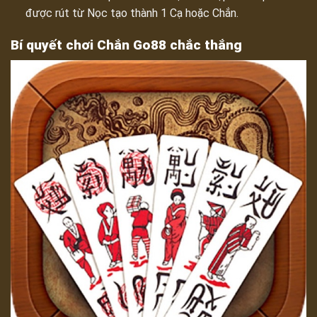
được rút từ Nọc tạo thành 1 Cạ hoặc Chắn.
Bí quyết chơi Chắn Go88 chắc thắng