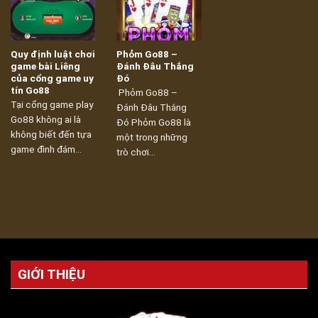
Quy định luật chơi
Phỏm Go88 –
game bài Liêng
Đánh Đâu Thắng
của cổng game uy
Đó
tín Go88
Phỏm Go88 –
Tại cổng game play
Đánh Đâu Thắng
Go88 không ai là
Đó Phỏm Go88 là
không biết đến tựa
một trong những
game đình đám...
trò chơi...
GIỚI THIỆU