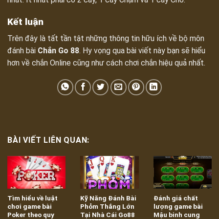
Kết luận
Trên đây là tất tần tật những thông tin hữu ích về bộ môn
đánh bài
Chắn
Go 88
. Hy vọng qua bài viết này bạn sẽ hiểu
hơn về chắn Online cũng như cách chơi chắn hiệu quả nhất.
BÀI VIẾT LIÊN QUAN:
Tìm hiểu về luật
Kỹ Năng Đánh Bài
Đánh giá chất
chơi game bài
Phỏm Thắng Lớn
lượng game bài
Poker theo quy
Tại Nhà Cái Go88
Mậu binh cung