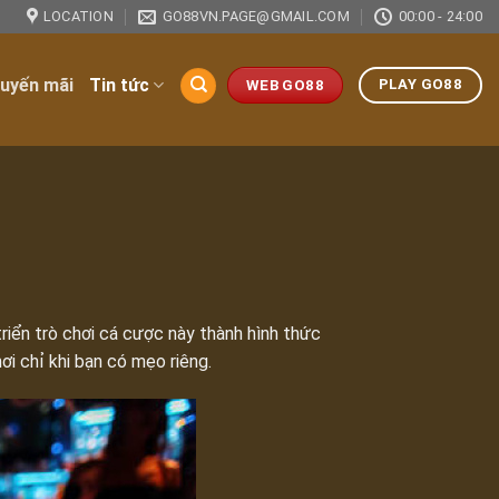
LOCATION
GO88VN.PAGE@GMAIL.COM
00:00 - 24:00
uyến mãi
Tin tức
PLAY GO88
WEB GO88
riển trò chơi cá cược này thành hình thức
hơi chỉ khi bạn có mẹo riêng.