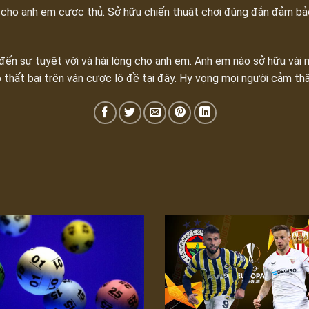
cho anh em cược thủ. Sở hữu chiến thuật chơi đúng đắn đảm bảo
ến sự tuyệt vời và hài lòng cho anh em. Anh em nào sở hữu vài m
đó thất bại trên ván cược lô đề tại đây. Hy vọng mọi người cảm th