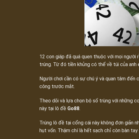
12 con giáp đã quá quen thuộc với mọi người r
trúng. Từ đó tiền khủng có thể về túi của anh
Người chơi cần có sự chú ý và quan tâm đến c
công trước mắt.
Theo dõi và lựa chọn bộ số trùng với những c
này tại lô đề
Go88
.
Trúng lô đề tại cổng cái này không đơn giản n
hụt vốn. Thậm chí là hết sạch chỉ còn bàn tay