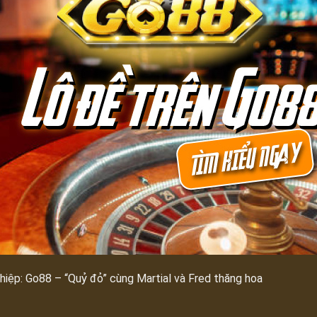
hiệp:
Go88 – “Quỷ đỏ” cùng Martial và Fred thăng hoa