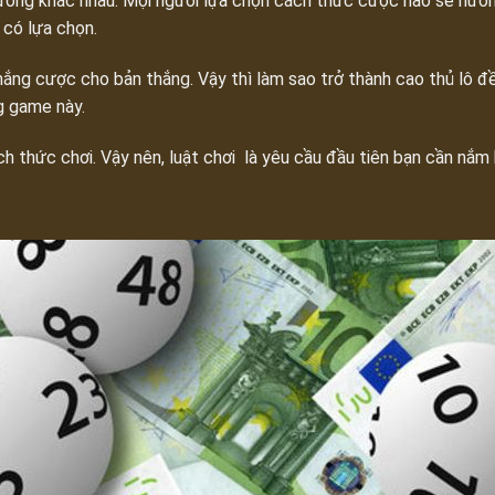
hưởng khác nhau. Mọi người lựa chọn cách thức cược nào sẽ hưởn
 có lựa chọn.
ắng cược cho bản thắng. Vậy thì làm sao trở thành cao thủ lô đề
ng game này.
thức chơi. Vậy nên, luật chơi là yêu cầu đầu tiên bạn cần nắm k