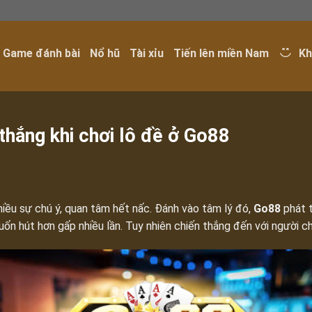
Game đánh bài
Nổ hũ
Tài xỉu
Tiến lên miền Nam
Kh
 thắng khi chơi lô đề ở Go88
hiều sự chú ý, quan tâm hết nấc. Đánh vào tâm lý đó,
Go88
phát t
uốn hút hơn gấp nhiều lần. Tuy nhiên chiến thắng đến với người c