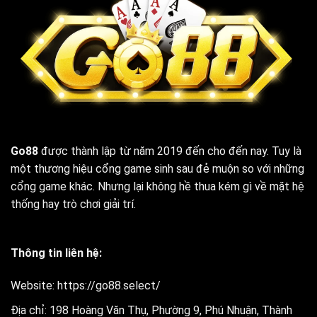
Go88
được thành lập từ năm 2019 đến cho đến nay. Tuy là
một thương hiệu cổng game sinh sau đẻ muộn so với những
cổng game khác. Nhưng lại không hề thua kém gì về mặt hệ
thống hay trò chơi giải trí.
Thông tin liên hệ:
Website:
https://go88.select/
Địa chỉ:
198 Hoàng Văn Thụ, Phường 9, Phú Nhuận, Thành