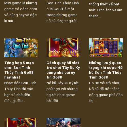
Mini game là những
Sơn Tinh Thủy Tinh
thống thiết kế bắt
game có cách chơi
của Go88 là một
mắt. Hình ảnh và âm
vô cùng hay và độc
trong những game
thanh...
lạ mà...
nổ hũ được người...
Tổng hợp 5 mẹo
Cách quay hũ slot
Những lưu ý quan
chơi Sơn Tinh
trò chơi Tây Du Ký
trọng khi cược Nổ
Thủy Tinh Go88
cùng nhà cái uy
hũ Sơn Tinh Thủy
hay nhất
tín Go88
Tinh Go88
Nhắc đến Sơn Tinh
Nổ hũ Tây Du Ký rất
Go 88 với trò chơi
Thủy Tinh thì các
phù hợp với những
Nổ hũ đã trở thành
bạn sẽ nhớ đến
người chơi game
cổng game phá đảo
điều gì đầu...
bài đổi...
thị...