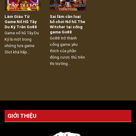
Làm Giàu Từ
Sai lầm cần loại
Game Nổ Hũ Tây
bỏ chơi Nổ hũ The
Du Ký Trên Go88
Witcher tại cổng
game Go88
Game nổ hũ Tây Du
Go88 trở thành
Ký là một trong
cổng game yêu
những tựa game
thích của phần
Slot khá hấp...
đông cược thủ trên
thị trường...
GIỚI THIỆU