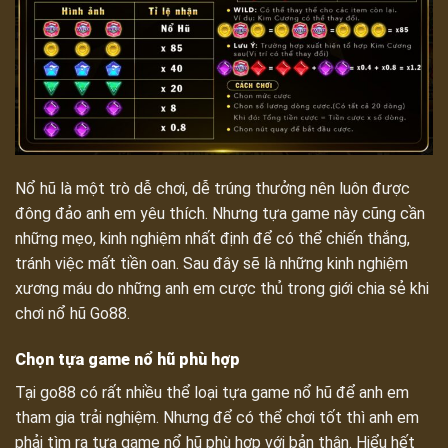
Nổ hũ là một trò dễ chơi, dễ trúng thưởng nên luôn được
đông đảo anh em yêu thích. Nhưng tựa game này cũng cần
những mẹo, kinh nghiệm nhất định để có thể chiến thắng,
tránh việc mất tiền oan. Sau đây sẽ là những kinh nghiệm
xương máu do những anh em cược thủ trong giới chia sẻ khi
chơi nổ hũ Go88.
Chọn tựa game nổ hũ phù hợp
Tại go88 có rất nhiều thể loại tựa game nổ hũ để anh em
tham gia trải nghiệm. Nhưng để có thể chơi tốt thì anh em
phải tìm ra tựa game nổ hũ phù hợp với bản thân. Hiểu hết