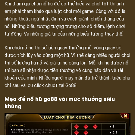
Khi tham gia chơi nổ hũ để có thể hiểu và chơi tốt thì anh
em phải tham khảo qua luật chơi mỗi game. Cùng với đó là
những thuật ngữ nhất định và cách giành chiến thắng của
nó. Những biểu tượng tượng trưng cho số điểm, lệnh chơi
tự động. Và những giá trị của những biểu tượng thay thế.
Khi chơi nổ hũ thì số tiền quay thưởng mỗi vòng quay sẽ
được tích lũy vào cùng một hũ. Vì thế càng nhiều người chơi
thì số lượng hũ nổ và giá trị hũ càng lớn. Mỗi khi hũ được nổ
thì bạn sẽ nhận được tiền thưởng vô cùng hấp dẫn về tài
khoản của mình. Nhiều người may mắn đã trở thành triệu phú
chỉ sau vài cú click chuột tại Go88.
Mẹo để nổ hũ go88 với mức thưởng siêu
khủng