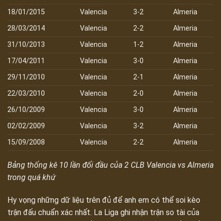
18/01/2015
Valencia
3-2
Almeria
28/03/2014
Valencia
2-2
Almeria
31/10/2013
Valencia
1-2
Almeria
17/04/2011
Valencia
3-0
Almeria
29/11/2010
Valencia
2-1
Almeria
22/03/2010
Valencia
2-0
Almeria
26/10/2009
Valencia
3-0
Almeria
02/02/2009
Valencia
3-2
Almeria
15/09/2008
Valencia
2-2
Almeria
Bảng thống kê 10 lần đối đầu của 2 CLB Valencia vs Almeria
trong quá khứ
Hy vọng những dữ liệu trên đủ để anh em có thể soi kèo
trận đấu chuẩn xác nhất. La Liga ghi nhận trận so tài của