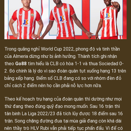
Trong quãng nghỉ World Cup 2022, phong độ và tinh thần
của Almeria dừng như bị ảnh hưởng. Thành tích ghi nhận
theo
Go88
tìm hiểu là CLB có hòa 1-1 và thua Sociedad 0-
2. Đó chính là lý do vì sao đoàn quân tụt xuống hạng 13 trên
bảng xếp hạng. Điểm số CLB đang có so với nhóm đèn đỏ
chỉ cách 2 điểm nên họ cần phải nỗ lực hơn nữa.
Theo kế hoạch trụ hạng của đoàn quân thì dường như mọi
thứ đang theo đúng quỹ đạo mong muốn. Sau 16 trận thì
tân binh La Liga 2022/23 đã tích lũy được 18 điểm sau 16
trận. Song chặng đường đua tại mùa giải đang còn khá dài
nên thầy trò HLV Rubi vẫn phải tiếp tục phấn đấu. Vì để có