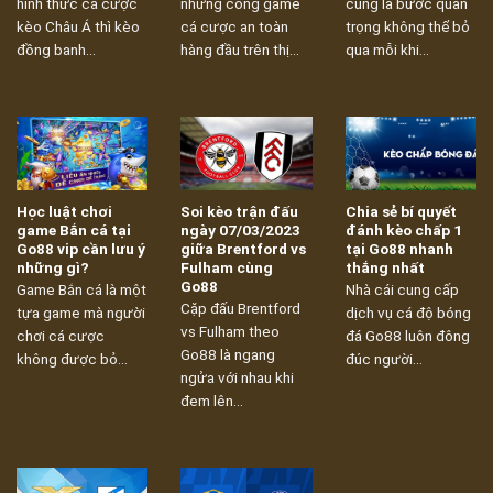
hình thức cá cược
những cổng game
cũng là bước quan
kèo Châu Á thì kèo
cá cược an toàn
trọng không thể bỏ
đồng banh...
hàng đầu trên thị...
qua mỗi khi...
Học luật chơi
Soi kèo trận đấu
Chia sẻ bí quyết
game Bắn cá tại
ngày 07/03/2023
đánh kèo chấp 1
Go88 vip cần lưu ý
giữa Brentford vs
tại Go88 nhanh
những gì?
Fulham cùng
thắng nhất
Go88
Game Bắn cá là một
Nhà cái cung cấp
Cặp đấu Brentford
tựa game mà người
dịch vụ cá độ bóng
vs Fulham theo
chơi cá cược
đá Go88 luôn đông
Go88 là ngang
không được bỏ...
đúc người...
ngửa với nhau khi
đem lên...