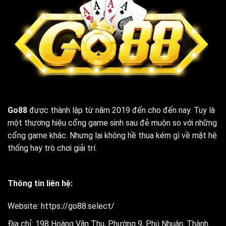
Go88
được thành lập từ năm 2019 đến cho đến nay. Tuy là
một thương hiệu cổng game sinh sau đẻ muộn so với những
cổng game khác. Nhưng lại không hề thua kém gì về mặt hệ
thống hay trò chơi giải trí.
Thông tin liên hệ:
Website:
https://go88.select/
Địa chỉ:
198 Hoàng Văn Thụ, Phường 9, Phú Nhuận, Thành