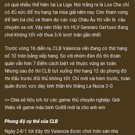
có quá nhiều thể hiện tại La Liga. Nói trắng ra là Los Che chỉ
có đủ sức để trụ hạng tại mùa giải năm nay. Còn tham vọng
để làm bá chủ và tham dự các cúp Châu Âu thì vẫn là câu
chuyện xa vời. Vậy nên thầy trò HLV Gennaro Gattuso đang
chơi không tốt với thua 3/6 lượt trận gần nhất.
Trước vòng 16 diễn ra, CLB Valencia vẫn đang có thứ hạng
số 10 trên bảng xếp hạng. So với nhóm đèn đỏ thì đoàn
quân vẫn hơn 7 điểm cách biệt và thuộc vùng an toàn.
Nhưng sau đó thì CLB tụt xuống thứ hạng 12 do phong độ
thi đấu trước đối thủ không tốt. Chỉ mới vài hôm trước, toàn
quân được vực dậy tinh thần khi thắng La Nucia 3-0.
>> Chia sẻ hữu ích từ các game thủ chuyên nghiệp:
Giới
thiệu về game mậu binh Go88 mới lạ cho anh em
Phong độ cụ thể của CLB
Ngày 24/1 tới đây thì Valencia được chơi trên sân nhà