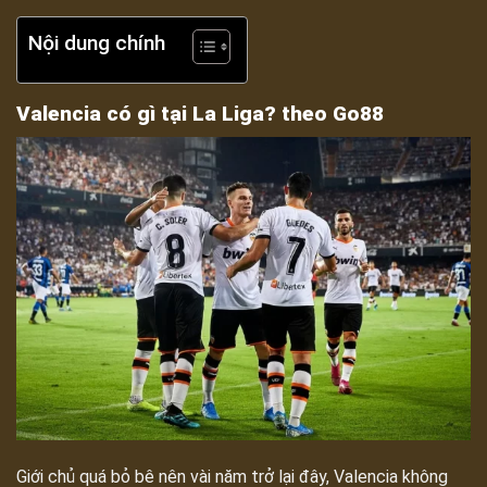
Nội dung chính
Valencia có gì tại La Liga? theo Go88
Giới chủ quá bỏ bê nên vài năm trở lại đây, Valencia không