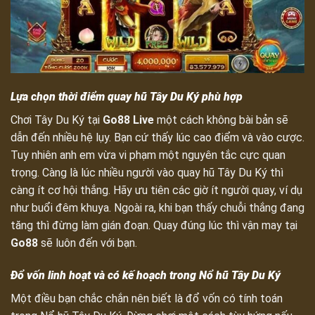
Lựa chọn thời điểm quay hũ Tây Du Ký phù hợp
Chơi Tây Du Ký tại
Go88 Live
một cách không bài bản sẽ
dẫn đến nhiều hệ lụy. Bạn cứ thấy lúc cao điểm và vào cược.
Tuy nhiên anh em vừa vi phạm một nguyên tắc cực quan
trọng. Càng là lúc nhiều người vào quay hũ Tây Du Ký thì
càng ít cơ hội thắng. Hãy ưu tiên các giờ ít người quay, ví dụ
như buổi đêm khuya. Ngoài ra, khi bạn thấy chuỗi thắng đang
tăng thì đừng làm gián đoạn. Quay đúng lúc thì vận may tại
Go88
sẽ luôn đến với bạn.
Đổ vốn linh hoạt và có kế hoạch trong Nổ hũ Tây Du Ký
Một điều bạn chắc chắn nên biết là đổ vốn có tính toán