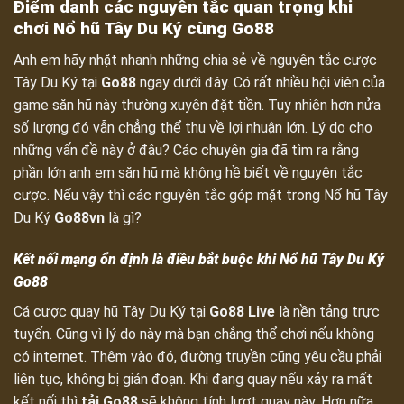
Điểm danh các nguyên tắc quan trọng khi
chơi Nổ hũ Tây Du Ký cùng Go88
Anh em hãy nhặt nhanh những chia sẻ về nguyên tắc cược
Tây Du Ký tại
Go88
ngay dưới đây. Có rất nhiều hội viên của
game săn hũ này thường xuyên đặt tiền. Tuy nhiên hơn nửa
số lượng đó vẫn chẳng thể thu về lợi nhuận lớn. Lý do cho
những vấn đề này ở đâu? Các chuyên gia đã tìm ra rằng
phần lớn anh em săn hũ mà không hề biết về nguyên tắc
cược. Nếu vậy thì các nguyên tắc góp mặt trong Nổ hũ Tây
Du Ký
Go88vn
là gì?
Kết nối mạng ổn định là điều bắt buộc khi Nổ hũ Tây Du Ký
Go88
Cá cược quay hũ Tây Du Ký tại
Go88 Live
là nền tảng trực
tuyến. Cũng vì lý do này mà bạn chẳng thể chơi nếu không
có internet. Thêm vào đó, đường truyền cũng yêu cầu phải
liên tục, không bị gián đoạn. Khi đang quay nếu xảy ra mất
kết nối thì
tải Go88
sẽ không tính lượt quay này. Hơn nữa