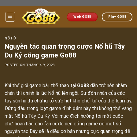
Skip
to
Web GO88
Play GO88
content
NỔ HŨ
Nguyên tắc quan trọng cược Nổ hũ Tây
Du Ký cổng game Go88
POSTED ON
THÁNG 4 9, 2023
Khi thế giới game bài, thể thao tại
Go88
dần trở nên nhàm
chán thì chính là lúc Nổ hũ lên ngôi. Sự đón nhận của các
tay săn hũ đã chứng tỏ sức hút khó chối từ của thể loại này.
Đứng đầu trong loạt game đình đám này thì không thể vắng
mặt Nổ hũ Tây Du Ký. Với mục đích hướng tới một cuộc
chơi hoàn hảo cho fan cược nên cổng game có một số
nguyên tắc.Đây sẽ là điều cơ bản nhưng cực quan trọng để