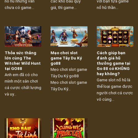
nổ hũ nhưng vẫn
các kho báu quý
với bạn tựa game
chưa có game...
giá, thì game...
nổ hũ thần...
Thỏa sức thắng
Mẹo chơi slot
Cách giúp bạn
lớn cùng The
game Tây Du Ký
đánh giá hũ
Witcher Wild Hunt
go88
thưởng game tại
tại GO88
Go 88 có KHỦNG
Mẹo chơi slot game
hay không?
Anh em đã có cho
Tây Du Ký go88
Game slot nổ hũ là
mình một sân chơi
Mẹo chơi slot game
thể loại game được
cá cược chất lượng
Tây Du Ký...
người chơi cá cược
và uy...
vô cùng...