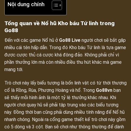
Nội dung chính
Tổng quan về Nổ hũ Kho báu Tứ linh trong
Go88
Đến với các game Nổ hũ ở
Go88 Live
người chơi sẽ bắt gặp
nhiều cái tên hấp dẫn. Trong đó Kho báu Tứ linh là tựa game
được cược thủ cá cược khá đông đảo. Không phải chỉ vì
phần thưởng lớn mà còn nhiều điều thu hút khác mà game
mang tới.
Trò chơi này lấy biểu tượng là bốn linh vật có từ thời thượng
cổ là Rồng, Rùa, Phượng Hoàng và hổ. Trong
Go88vn
bạn
sẽ thấy mỗi hình ảnh là một tỷ lệ thưởng khác nhau. Khi
người chơi quay hũ sẽ phải tập trung vào các biểu tượng
này. Đồng thời bạn cũng phải dùng nhiều tính năng để Nổ hũ
nhanh chóng. Ngoài ra cổng game thiết kế trò chơi này gồm
có 5 dòng và 3 cột. Bạn sẽ chơi như thông thường để dành