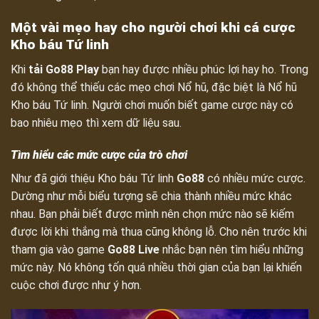
Một vài mẹo hay cho người chơi khi cá cược
Kho báu Tứ linh
Khi
tải Go88 Play
bạn hay được nhiều phúc lợi hay ho. Trong
đó không thể thiếu các mẹo chơi Nổ hũ, đặc biệt là Nổ hũ
Kho báu Tứ linh. Người chơi muốn biết game cược này có
bao nhiêu mẹo thì xem dữ liệu sau.
Tìm hiểu các mức cược của trò chơi
Như đã giới thiệu Kho báu Tứ linh
Go88
có nhiều mức cược.
Dường như mỗi biểu tượng sẽ chia thành nhiều mức khác
nhau. Bạn phải biết được mình nên chọn mức nào sẽ kiếm
được lời khi thắng mà thua cũng không lỗ. Cho nên trước khi
tham gia vào game
Go88 Live
nhắc bạn nên tìm hiểu những
mức này. Nó không tốn quá nhiều thời gian của bạn lại khiến
cuộc chơi được như ý hơn.