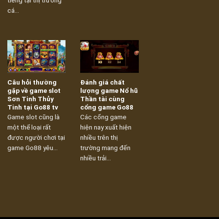
cá...
Câu hỏi thường
Đánh giá chất
gặp về game slot
lượng game Nổ hũ
Sơn Tinh Thủy
Thần tài cùng
Tinh tại Go88 tv
cổng game Go88
Game slot cũng là
Các cổng game
một thể loại rất
hiện nay xuất hiện
được người chơi tại
nhiều trên thị
game Go88 yêu...
trường mang đến
nhiều trải...