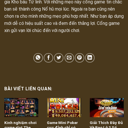
gia Kho báu Tứ linh. Với những mẹo này cổng game tin chắc
bạn sẽ thành công Nổ hũ mọi lúc. Ngoài ra bạn cũng nên
chọn ra cho mình những mẹo phù hợp nhất. Như bạn áp dụng
mới dễ có hiệu suất cao và đem đến thắng lợi. Cổng game
xin gửi vạn lời chúc đến với người chơi.
BÀI VIẾT LIÊN QUAN:
Kinh nghiệm chơi
Game Mini Poker
Giải Thích Đầy Đủ
game slot The
cực đỉnh chỉ có
Về Bao Lô 2 Số