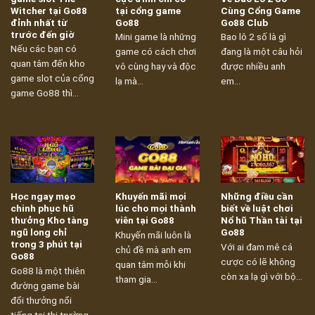
Witcher tại Go88
tại cổng game
Cùng Cổng Game
đỉnh nhất từ
Go88
Go88 Club
trước đến giờ
Mini game là những
Bao lô 2 số là gì
Nếu các bạn có
game có cách chơi
đang là một câu hỏi
quan tâm đến kho
vô cùng hay và độc
được nhiều anh
game slot của cổng
lạ mà...
em...
game Go88 thì...
Học ngay mẹo
Khuyến mãi mọi
Những điều cần
chinh phục hũ
lúc cho mọi thành
biết về luật chơi
thưởng Kho tàng
viên tại Go88
Nổ hũ Thần tài tại
ngũ long chỉ
Go88
Khuyến mãi luôn là
trong 3 phút tại
Với ai đam mê cá
chủ đề mà anh em
Go88
cược có lẽ không
quan tâm mỗi khi
Go88 là một thiên
còn xa lạ gì với bộ...
tham gia...
đường game bài
đổi thưởng nổi
tiếng tại thị trường