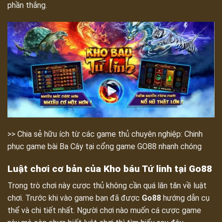
phần thắng.
>> Chia sẻ hữu ích từ các game thủ chuyên nghiệp:
Chinh
phục game bài Ba Cây tại cổng game GO88 nhanh chóng
Luật chơi cơ bản của Kho báu Tứ linh tại Go88
Trong trò chơi này cược thủ không cần quá lăn tăn về luật
chơi. Trước khi vào game bạn đã được
Go88
hướng dẫn cụ
thể và chi tiết nhất. Người chơi nào muốn cá cược game