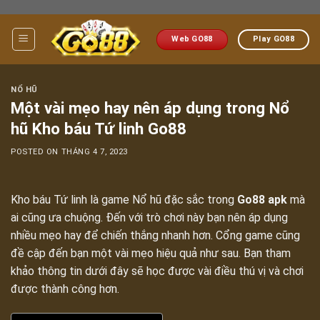
Skip
to
Web GO88
Play GO88
content
NỔ HŨ
Một vài mẹo hay nên áp dụng trong Nổ
hũ Kho báu Tứ linh Go88
POSTED ON
THÁNG 4 7, 2023
Kho báu Tứ linh là game Nổ hũ đặc sắc trong
Go88 apk
mà
ai cũng ưa chuộng. Đến với trò chơi này bạn nên áp dụng
nhiều mẹo hay để chiến thắng nhanh hơn. Cổng game cũng
đề cập đến bạn một vài mẹo hiệu quả như sau. Bạn tham
khảo thông tin dưới đây sẽ học được vài điều thú vị và chơi
được thành công hơn.