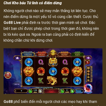
Chơi Kho báu Tứ linh có điểm dừng
Không người chơi nào sẽ may mắn thắng lợi liên tục. Cho
nên điểm dừng là một yếu tố vô cùng cần thiết. Cược thủ
Go88 Live
phải định ra trước thời gian mình sẽ chơi. Đặc
biệt bạn chỉ được phép chơi trong thời gian đó, không nên
bị lôi kéo quá xa. Ngoài ra bạn cũng phải có định kiến để
không chần chừ khi dừng chơi.
Go88
phổ biến đến mỗi người chơi các mẹo hay khi tham