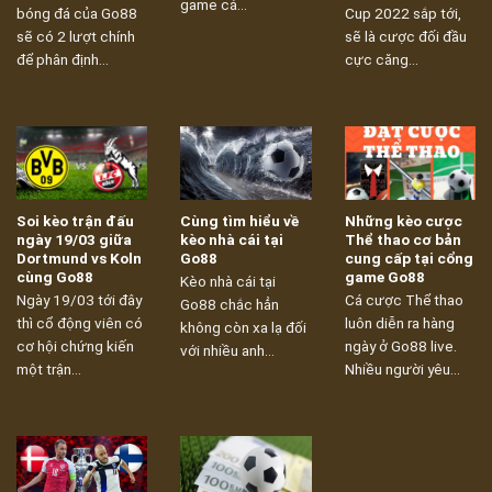
game cá...
bóng đá của Go88
Cup 2022 sắp tới,
sẽ có 2 lượt chính
sẽ là cược đối đầu
để phân định...
cực căng...
Soi kèo trận đấu
Cùng tìm hiểu về
Những kèo cược
ngày 19/03 giữa
kèo nhà cái tại
Thể thao cơ bản
Dortmund vs Koln
Go88
cung cấp tại cổng
cùng Go88
game Go88
Kèo nhà cái tại
Ngày 19/03 tới đây
Cá cược Thể thao
Go88 chắc hẳn
thì cổ động viên có
luôn diễn ra hàng
không còn xa lạ đối
cơ hội chứng kiến
ngày ở Go88 live.
với nhiều anh...
một trận...
Nhiều người yêu...