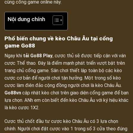
cùng cổng game online này.
Nội dung chính
Phổ biến chung về kèo Châu Âu tại cổng
game Go88
Ngay khi
tải Go88 Play
, cược thủ sẽ được tiếp cận với ván
cược Thể thao. Đây là điểm mạnh phát triển vượt bật trên
trang chủ cổng game. Sân chơi thiết lập toàn bộ các kèo
cược cơ bản để người chơi tận hưởng. Một trong số kèo
cược làm điên đảo cộng đồng người chơi là kèo Châu Âu.
Go88vn
cập nhật kèo chơi trên giao diện cổng game để bạn
lựa chọn. ANh em còn biết đến kèo Châu Âu với ký hiệu khác
là kèo cược 1X2.
Cược thủ chốt đầu tư cược kèo Châu Âu có 3 lựa chọn
chính. Người chơi đặt cược vào 1 trong số 3 cửa theo đúng