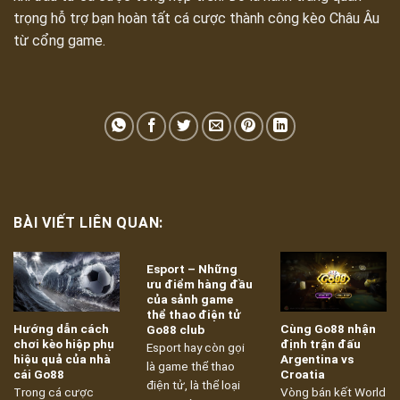
trọng hỗ trợ bạn hoàn tất cá cược thành công kèo Châu Âu
từ cổng game.
BÀI VIẾT LIÊN QUAN:
Esport – Những
ưu điểm hàng đầu
của sảnh game
thể thao điện tử
Hướng dẫn cách
Cùng Go88 nhận
Go88 club
chơi kèo hiệp phụ
định trận đấu
Esport hay còn gọi
hiệu quả của nhà
Argentina vs
là game thể thao
cái Go88
Croatia
điện tử, là thể loại
Trong cá cược
Vòng bán kết World