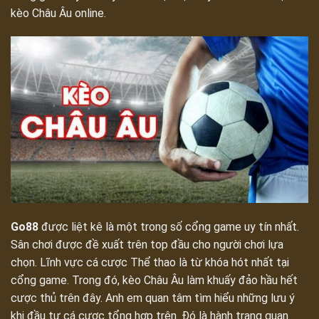
kèo Châu Âu online.
Go88
được liệt kê là một trong số cổng game uy tín nhất.
Sân chơi được đề xuất trên top đầu cho người chơi lựa
chọn. Lĩnh vực cá cược Thể thao là từ khóa hót nhất tại
cổng game. Trong đó, kèo Châu Âu làm khuấy đảo hầu hết
cược thủ trên đây. Anh em quan tâm tìm hiểu những lưu ý
khi đầu tư cá cược tổng hợp trên. Đó là hành trang quan