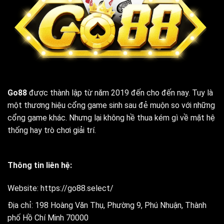
Go88
được thành lập từ năm 2019 đến cho đến nay. Tuy là
một thương hiệu cổng game sinh sau đẻ muộn so với những
cổng game khác. Nhưng lại không hề thua kém gì về mặt hệ
thống hay trò chơi giải trí.
Thông tin liên hệ:
Website:
https://go88.select/
Địa chỉ:
198 Hoàng Văn Thụ, Phường 9, Phú Nhuận, Thành
phố Hồ Chí Minh 70000