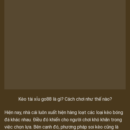
Kèo tài xỉu go88 là gì? Cách chơi như thế nào?
Hiện nay, nhà cái luôn xuất hiện hàng loạt các loại kèo bóng
đá khác nhau. Điều đó khiến cho người chơi khó khăn trong
việc chọn lựa. Bên cạnh đó, phương pháp soi kèo cũng là