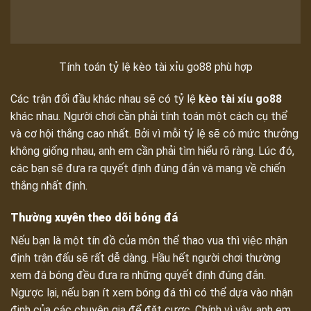
Tính toán tỷ lệ kèo tài xỉu go88 phù hợp
Các trận đối đầu khác nhau sẽ có
tỷ lệ
kèo tài xỉu go88
khác nhau. Người chơi cần phải tính toán một cách cụ thể
và cơ hội thắng cao nhất. Bởi vì mỗi tỷ lệ sẽ có mức thưởng
không giống nhau, anh em cần phải tìm hiểu rõ ràng. Lúc đó,
các bạn sẽ đưa ra quyết định đúng đắn và mang về chiến
thắng nhất định.
Thường xuyên theo dõi bóng đá
Nếu bạn là một tín đồ của môn thể thao vua thì việc nhận
định trận đấu sẽ rất dễ dàng. Hầu hết người chơi thường
xem đá bóng đều đưa ra những quyết định đúng đắn.
Ngược lại, nếu bạn ít xem bóng đá thì có thể dựa vào nhận
định của các chuyên gia để đặt cược. Chính vì vậy, anh em