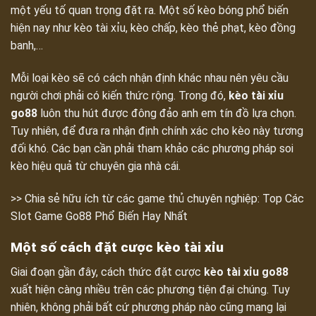
một yếu tố quan trọng đặt ra. Một số kèo bóng phổ biến
hiện nay như kèo tài xỉu, kèo chấp, kèo thẻ phạt, kèo đồng
banh,…
Mỗi loại kèo sẽ có cách nhận định khác nhau nên yêu cầu
người chơi phải có kiến thức rộng. Trong đó,
kèo tài xỉu
go88
luôn thu hút được đông đảo anh em tín đồ lựa chọn.
Tuy nhiên, để đưa ra nhận định chính xác cho kèo này tương
đối khó. Các bạn cần phải tham khảo các phương pháp soi
kèo hiệu quả từ chuyên gia nhà cái.
>> Chia sẻ hữu ích từ các game thủ chuyên nghiệp:
Top Các
Slot Game Go88 Phổ Biến Hay Nhất
Một số cách đặt cược kèo tài xỉu
Giai đoạn gần đây, cách thức đặt cược
kèo tài xỉu go88
xuất hiện càng nhiều trên các phương tiện đại chúng. Tuy
nhiên, không phải bất cứ phương pháp nào cũng mang lại