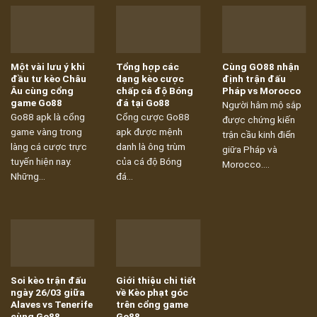
Một vài lưu ý khi
Tổng hợp các
Cùng GO88 nhận
đầu tư kèo Châu
dạng kèo cược
định trận đấu
Âu cùng cổng
chấp cá độ Bóng
Pháp vs Morocco
game Go88
đá tại Go88
Người hâm mộ sắp
Go88 apk là cổng
Cổng cược Go88
được chứng kiến ​​
game vàng trong
apk được mệnh
trận cầu kinh điển
làng cá cược trực
danh là ông trùm
giữa Pháp và
tuyến hiện nay.
của cá độ Bóng
Morocco....
Những...
đá...
Soi kèo trận đấu
Giới thiệu chi tiết
ngày 26/03 giữa
về Kèo phạt góc
Alaves vs Tenerife
trên cổng game
cùng Go88
Go88