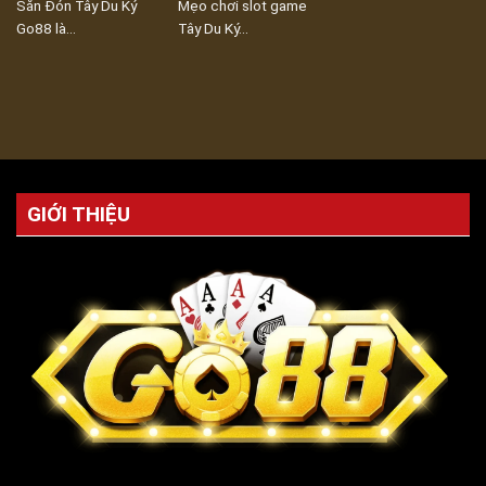
Săn Đón Tây Du Ký
Mẹo chơi slot game
Go88 là...
Tây Du Ký...
GIỚI THIỆU