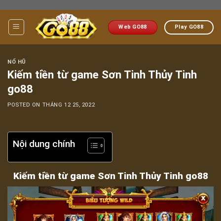
Skip
to
Web GO88
Play GO88
content
NỔ HŨ
Kiếm tiền từ game Sơn Tinh Thủy Tinh
go88
POSTED ON
THÁNG 12 25, 2022
Nội dung chính
Kiếm tiền từ game Sơn Tinh Thủy Tinh go88