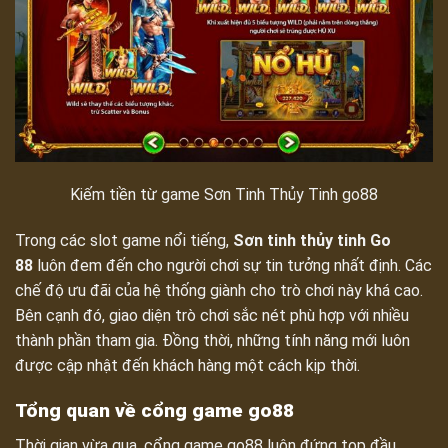
Kiếm tiền từ game Sơn Tinh Thủy Tinh go88
Trong các slot game nổi tiếng,
Sơn tinh thủy tinh
Go
88
luôn đem đến cho người chơi sự tin tưởng nhất định. Các
chế độ ưu đãi của hệ thống giành cho trò chơi này khá cao.
Bên cạnh đó, giao diện trò chơi sắc nét phù hợp với nhiều
thành phần tham gia. Đồng thời, những tính năng mới luôn
được cập nhật đến khách hàng một cách kịp thời.
Tổng quan về cổng game go88
Thời gian vừa qua, cổng game go88 luôn đứng top đầu