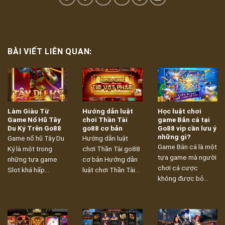
BÀI VIẾT LIÊN QUAN:
Làm Giàu Từ
Hướng dẫn luật
Học luật chơi
Game Nổ Hũ Tây
chơi Thần Tài
game Bắn cá tại
Du Ký Trên Go88
go88 cơ bản
Go88 vip cần lưu ý
những gì?
Game nổ hũ Tây Du
Hướng dẫn luật
Game Bắn cá là một
Ký là một trong
chơi Thần Tài go88
tựa game mà người
những tựa game
cơ bản Hướng dẫn
chơi cá cược
Slot khá hấp...
luật chơi Thần Tài...
không được bỏ...