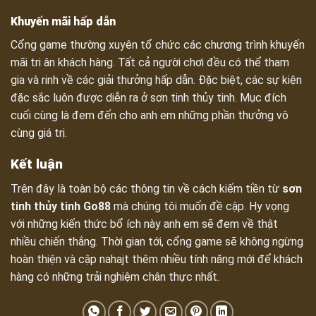
Khuyến mãi hấp dẫn
Cổng game thường xuyên tổ chức các chương trình khuyến
mãi tri ân khách hàng. Tất cả người chơi đều có thể tham
gia và rinh về các giải thưởng hấp dẫn. Đặc biệt, các sự kiện
đặc sắc luôn được diễn ra ở
sơn tinh thủy tinh
. Mục đích
cuối cùng là đem đến cho anh em những phần thưởng vô
cùng giá trị.
Kết luận
Trên đây là toàn bộ các thông tin về cách kiếm tiền từ
sơn
tinh thủy tinh
Go88
mà chúng tôi muốn đề cập. Hy vọng
với những kiến thức bổ ích này anh em sẽ đem về thật
nhiều chiến thắng. Thời gian tới, cổng game sẽ không ngừng
hoàn thiện và cập nahajt thêm nhiều tính năng mới để khách
hàng có những trải nghiệm chân thực nhất.