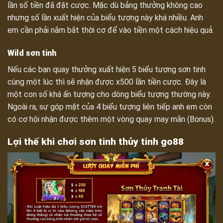
lần số tiền đã đặt cược. Mặc dù bảng thưởng không cao
nhưng số lần xuất hiện của biểu tượng này khá nhiều. Anh
em cần phải nắm bắt thời cơ để vào tiền một cách hiệu quả.
Wild sơn tinh
Nếu các bạn quay thưởng xuất hiện 5 biểu tượng sơn tinh
cùng một lúc thì sẽ nhận được x500 lần tiền cược. Đây là
một con số khá ấn tượng cho dòng biểu tượng thường này.
Ngoài ra, sự góp mặt của 4 biểu tượng liên tiếp anh em còn
có cơ hội nhận được thêm một vòng quay may mắn (Bonus).
Lợi thế khi chơi sơn tinh thủy tinh go88