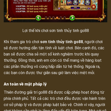
Lợi thế khi chơi sơn tinh thủy tinh go88
Khi tham gia trò chơi
sơn tinh thủy tinh go88
, người chơi
sẽ được hướng dẫn tận tình về luật chơi. Bên cạnh đó, các
bạn sẽ được chia sẻ một số kinh nghiệm trước khi quay
thưởng. Đồng thời, anh em còn có thể mang về hàng loạt
các phần thưởng vô cùng hấp dẫn từ hệ thống. Ngoài ra,
các bạn còn được thư giãn sau giờ làm việc mệt mỏi.
An toàn về mặt pháp lý
Thiên đường giải trí go88 đã được cấp phép hoạt động từ
phía chính phủ. Tất cả các trò chơi đều được vận hành trên
cơ sở pháp lý và được pháp luật bảo vệ. Chính vì vậy, người
chơi không cần phải lo lắng đến vấn đề kiện tụng. Nhà cái sẽ