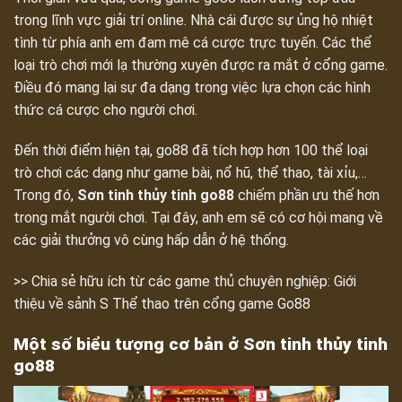
trong lĩnh vực giải trí online. Nhà cái được sự ủng hộ nhiệt
tình từ phía anh em đam mê cá cược trực tuyến. Các thể
loại trò chơi mới lạ thường xuyên được ra mắt ở cổng game.
Điều đó mang lại sự đa dạng trong việc lựa chọn các hình
thức cá cược cho người chơi.
Đến thời điểm hiện tại, go88 đã tích hợp hơn 100 thể loại
trò chơi các dạng như game bài, nổ hũ, thể thao, tài xỉu,…
Trong đó,
Sơn tinh thủy tinh go88
chiếm phần ưu thế hơn
trong mắt người chơi. Tại đây, anh em sẽ có cơ hội mang về
các giải thưởng vô cùng hấp dẫn ở hệ thống.
>> Chia sẻ hữu ích từ các game thủ chuyên nghiệp:
Giới
thiệu về sảnh S Thể thao trên cổng game Go88
Một số biểu tượng cơ bản ở Sơn tinh thủy tinh
go88