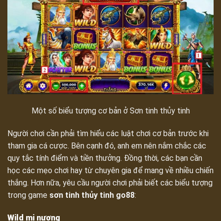
Một số biểu tượng cơ bản ở Sơn tinh thủy tinh
Người chơi cần phải tìm hiểu các luật chơi cơ bản trước khi
tham gia cá cược. Bên cạnh đó, anh em nên nắm chắc các
quy tắc tính điểm và tiền thưởng. Đồng thời, các bạn cần
học các mẹo chơi hay từ chuyên gia để mang về nhiều chiến
thắng. Hơn nữa, yêu cầu người chơi phải biết các biểu tượng
trong game
sơn tinh thủy tinh go88
:
Wild mị nương