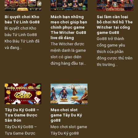
Bí quyết chơi Kho
Mách bạn những
Sai lầm cần loại
báu Tứ Linh Go88
mẹo chơi giúp bạn
bỏ chơi Nổ hũ The
chinh phục game
Witcher tại cổng
Bí quyết chơi Kho
The Witcher Go88
game Go88
báu Tứ Linh Go88
live dễ dàng
Go88 trở thành
Kho Báu Tứ Linh đã
The Witcher được
cổng game yêu
và đang...
mệnh danh là game
thích của phần
slot có giao diện
đông cược thủ trên
đứng hàng đầu tại...
thị trường...
Tây Du Ký Go88 –
Mẹo chơi slot
Tựa Game Được
game Tây Du Ký
Săn Đón
go88
Tây Du Ký Go88 –
Mẹo chơi slot game
Tựa Game Được
Tây Du Ký go88