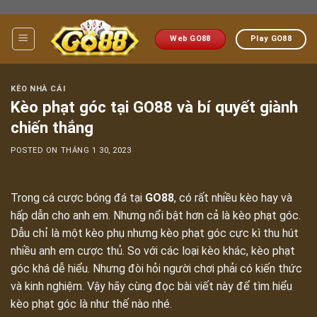
Skip
to
Web GO88
Play GO88
content
KÈO NHÀ CÁI
Kèo phạt góc tại GO88 và bí quyết giành
chiến thắng
POSTED ON
THÁNG 1 30, 2023
Trong cá cược bóng đá tại
GO88
, có rất nhiều kèo hay và
hấp dẫn cho anh em. Nhưng nổi bật hơn cả là kèo phạt góc.
Dẫu chỉ là một kèo phụ nhưng kèo phạt góc cực kì thu hút
nhiều anh em cược thủ. So với các loại kèo khác, kèo phạt
góc khá dễ hiểu. Nhưng đòi hỏi người chơi phải có kiến thức
và kinh nghiệm. Vậy hãy cùng đọc bài viết này để tìm hiểu
kèo phạt góc là như thế nào nhé.