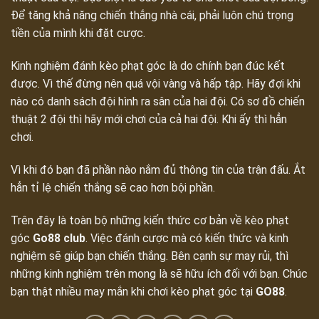
Để tăng khả năng chiến thắng nhà cái, phải luôn chú trọng
tiền của mình khi đặt cược.
Kinh nghiệm đánh kèo phạt góc là do chính bạn đúc kết
được. Vì thế đừng nên quá vội vàng và hấp tập. Hãy đợi khi
nào có danh sách đội hình ra sân của hai đội. Có sơ đồ chiến
thuật 2 đội thì hãy mới chơi của cả hai đội. Khi ấy thì hẳn
chơi.
Vì khi đó bạn đã phần nào nắm đủ thông tin của trận đấu. Ắt
hẳn tỉ lệ chiến thắng sẽ cao hơn bội phần.
Trên đây là toàn bộ những kiến thức cơ bản về kèo phạt
góc
Go88 club
. Việc đánh cược mà có kiến thức và kinh
nghiệm sẽ giúp bạn chiến thắng. Bên cạnh sự may rủi, thì
những kinh nghiệm trên mong là sẽ hữu ích đối với bạn. Chúc
bạn thật nhiều may mắn khi chơi kèo phạt góc tại
GO88
.