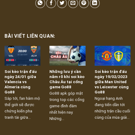
BÀI VIẾT LIÊN QUAN:
Soi kèo trận đấu
Những lưu ý cần
Soi kèo trận đấu
ngày 24/01 giữa
nắm rõ khi soi kèo
ngày 19/02/2023
Valencia vs
Châu Âu tại cổng
giữa Man United
Almeria cùng
game Go88
vs Leicester cùng
Go88
Go88
Go88 apk góp mặt
Sắp tới, fan hâm mộ
Ngoại hạng Anh
trong top các cổng
thế giới sẽ được
đang tiến dần tới
game đình đám
chứng kiến pha
những trận cầu cuối
nhất hiện nay.
tranh tài giữa...
cùng của mùa giải...
Những...