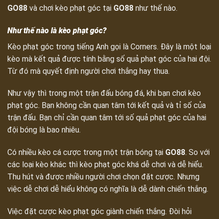
GO88
và chơi kèo phạt góc tại
GO88
như thế nào.
Như thế nào là kèo phạt góc?
Kèo phạt góc trong tiếng Anh gọi là
Corners
. Đây là một loại
kèo mà kết quả được tính bằng số quả phạt góc của hai đội.
Từ đó mà quyết định người chơi thắng hay thua.
Như vậy thì trong một trận đấu bóng đá, khi bạn chơi kèo
phạt góc. Bạn không cần quan tâm tới kết quả và tỉ số của
trận đấu. Bạn chỉ cần quan tâm tới số quả phạt góc của hai
đội bóng là bao nhiêu.
Có nhiều kèo cá cược trong một trận bóng tại
GO88
. So với
các loại kèo khác thì kèo phạt góc khá dễ chơi và dễ hiểu.
Thu hút và được nhiều người chơi chọn đặt cược. Nhưng
việc dễ chơi dễ hiểu không có nghĩa là dễ dành chiến thắng.
Việc đặt cược kèo phạt góc giành chiến thắng. Đòi hỏi