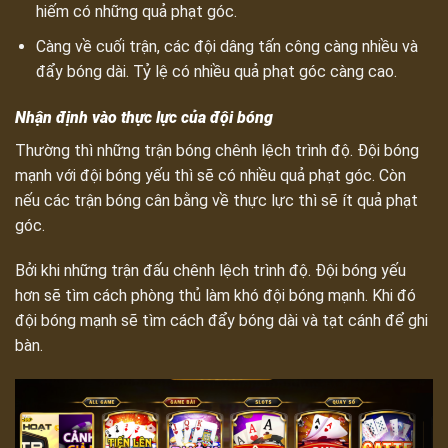
hiếm có những quả phạt góc.
Càng về cuối trận, các đội dâng tấn công càng nhiều và
đẩy bóng dài. Tỷ lệ có nhiều quả phạt góc càng cao.
Nhận định vào thực lực của đội bóng
Thường thì những trận bóng chênh lệch trình độ. Đội bóng
mạnh với đội bóng yếu thì sẽ có nhiều quả phạt góc. Còn
nếu các trận bóng cân bằng về thực lực thì sẽ ít quả phạt
góc.
Bởi khi những trận đấu chênh lệch trình độ. Đội bóng yếu
hơn sẽ tìm cách phòng thủ làm khó đội bóng mạnh. Khi đó
đội bóng mạnh sẽ tìm cách đẩy bóng dài và tạt cánh để ghi
bàn.