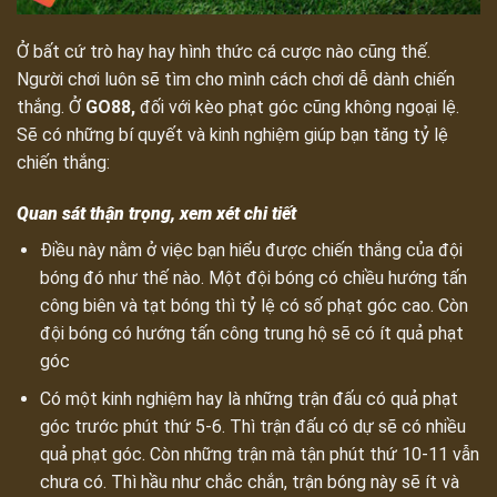
Ở bất cứ trò hay hay hình thức cá cược nào cũng thế.
Người chơi luôn sẽ tìm cho mình cách chơi dễ dành chiến
thắng. Ở
GO88,
đối với kèo phạt góc cũng không ngoại lệ.
Sẽ có những bí quyết và kinh nghiệm giúp bạn tăng tỷ lệ
chiến thắng:
Quan sát thận trọng, xem xét chi tiết
Điều này nằm ở việc bạn hiểu được chiến thắng của đội
bóng đó như thế nào. Một đội bóng có chiều hướng tấn
công biên và tạt bóng thì tỷ lệ có số phạt góc cao. Còn
đội bóng có hướng tấn công trung hộ sẽ có ít quả phạt
góc
Có một kinh nghiệm hay là những trận đấu có quả phạt
góc trước phút thứ 5-6. Thì trận đấu có dự sẽ có nhiều
quả phạt góc. Còn những trận mà tận phút thứ 10-11 vẫn
chưa có. Thì hầu như chắc chắn, trận bóng này sẽ ít và