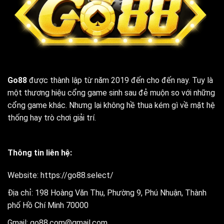
Go88
được thành lập từ năm 2019 đến cho đến nay. Tuy là
một thương hiệu cổng game sinh sau đẻ muộn so với những
cổng game khác. Nhưng lại không hề thua kém gì về mặt hệ
thống hay trò chơi giải trí.
Thông tin liên hệ:
Website:
https://go88.select/
Địa chỉ:
198 Hoàng Văn Thụ, Phường 9, Phú Nhuận, Thành
phố Hồ Chí Minh 70000
Gmail:
go88.com@gmail.com