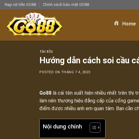
Skip
Nạp rút tiền GO88
Chính sách bảo mật GO88
to
content
Home
TÀI XỈU
Hướng dẫn cách soi cầu c
POSTED ON
THÁNG 7 4, 2023
Go88
là cái tên xuất hiện nhiều nhất trên th
làm nên thương hiệu đẳng cấp của cổng game. 
điểm được nhiều anh em quan tâm. Bạn cần chú
Nội dung chính