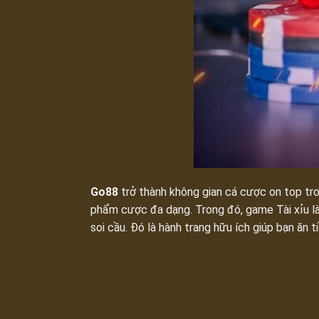
Go88
trở thành không gian cá cược on top tr
phẩm cược đa dạng. Trong đó, game Tài xỉu là
soi cầu. Đó là hành trang hữu ích giúp bạn ăn 