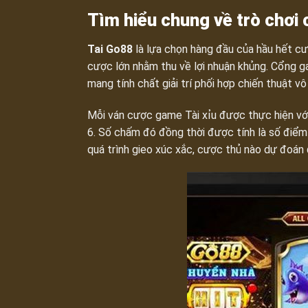
Tìm hiểu chung về trò chơi 
Tai Go88
là lựa chọn hàng đầu của hầu hết cư
cược lớn nhằm thu về lợi nhuận khủng. Cổng 
mang tính chất giải trí phối hợp chiến thuật 
Mỗi ván cược game Tài xỉu được thực hiện vớ
6. Số chấm đó đồng thời được tính là số điểm
quá trình gieo xúc xắc, cược thủ nào dự đoán