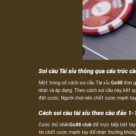
Soi cầu Tài xỉu thông qua cấu trúc cầ
Một trong số cách soi cầu Tài xỉu
Go88
đơn g
nhật và áp dụng. Theo cách soi cầu này, kết q
đặt cược. Người chơi nên chốt cược mạnh tay 
Cách soi cầu tài xỉu theo cầu đảo 1-
Cược thủ nhấn
Go88 club
để trực tiếp bắt tay
tin chốt cược mạnh tay để nhận thưởng khủn