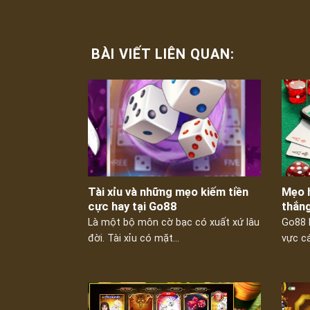
BÀI VIẾT LIÊN QUAN:
Tài xỉu và những mẹo kiếm tiền
Mẹo h
cực hay tại Go88
thắn
Là một bộ môn cờ bạc có xuất xứ lâu
Go88 l
đời. Tài xỉu có mặt...
vực cá