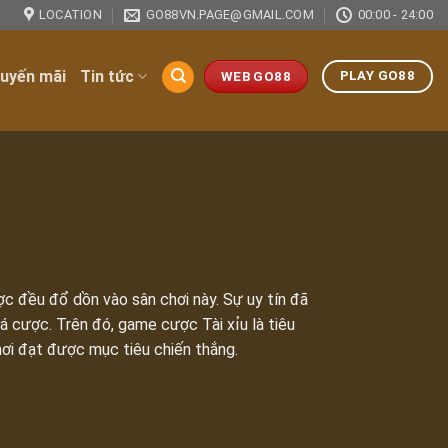
LOCATION
GO88VN.PAGE@GMAIL.COM
00:00 - 24:00
uyến mãi
Tin tức
PLAY GO88
WEB GO88
ợc đều đổ dồn vào sân chơi này. Sự uy tín đã
 cược. Trên đó, game cược Tài xỉu là tiêu
ơi đạt được mục tiêu chiến thắng.