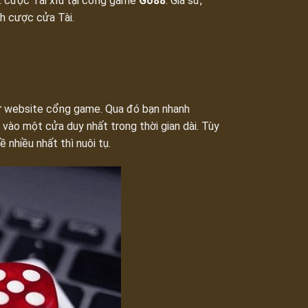
ặt cược Tài xỉu tại cổng game
Go88
. Giả sử,
nh cược cửa Tài.
từ website cổng game. Qua đó bạn nhanh
vào một cửa duy nhất trong thời gian dài. Tùy
 nhiều nhất thì nuôi tụ.