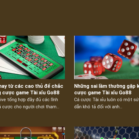
ay từ các cao thủ để chắc
Những sai lầm thường gặp k
g cược game Tài xỉu Go88
cược game Tài xỉu Go88
ive tổng hợp đầy đủ các lĩnh
Cá cược Tài xỉu luôn có một s
 cược cho người chơi tham...
dẫn khó tả đối với anh...