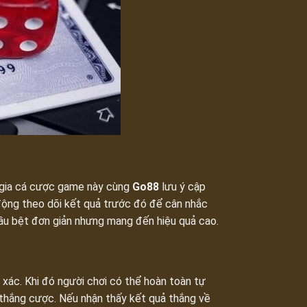
m gia cá cược game này cùng
Go88
lưu ý cập
 động theo dõi kết quả trước đó để cân nhắc
ầu bệt đơn giản nhưng mang đến hiệu quả cao.
 xác. Khi đó người chơi có thể hoàn toàn tự
ả thắng cược. Nếu nhận thấy kết quả thắng về