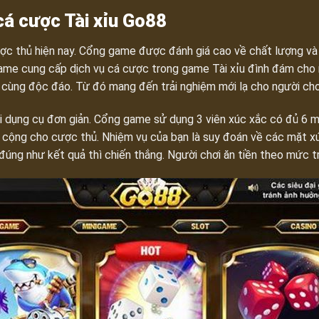
cá cược Tài xỉu Go88
ợc thủ hiện nay. Cổng game được đánh giá cao về chất lượng và 
game cung cấp dịch vụ cá cược trong game Tài xỉu đình đám cho
vô cùng độc đáo. Từ đó mang đến trải nghiệm mới lạ cho người chơ
i dụng cụ đơn giản. Cổng game sử dụng 3 viên xúc xắc có đủ 6 
 cộng cho cược thủ. Nhiệm vụ của bạn là suy đoán về các mặt xúc
 đúng như kết quả thì chiến thắng. Người chơi ăn tiền theo mức