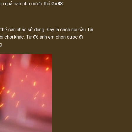
hiệu quả cao cho cược thủ
Go88
.
thể cân nhắc sử dụng. Đây là cách soi cầu Tài
ười chơi khác. Từ đó anh em chọn cược đi
g.