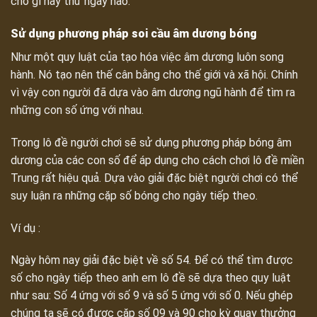
chờ gì hãy thử ngay nào.
Sử dụng phương pháp soi cầu âm dương bóng
Như một quy luật của tạo hóa việc âm dương luôn song
hành. Nó tạo nên thế cân bằng cho thế giới và xã hội. Chính
vì vậy con người đã dựa vào âm dương ngũ hành để tìm ra
những con số ứng với nhau.
Trong lô đề người chơi sẽ sử dụng phương pháp bóng âm
dương của các con số để áp dụng cho cách chơi lô đề miền
Trung rất hiệu quả. Dựa vào giải đặc biệt người chơi có thể
suy luận ra những cặp số bóng cho ngày tiếp theo.
Ví dụ :
Ngày hôm nay giải đặc biệt về số 54. Để có thể tìm được
số cho ngày tiếp theo anh em lô đề sẽ dựa theo quy luật
như sau: Số 4 ứng với số 9 và số 5 ứng với số 0. Nếu ghép
chúng ta sẽ có được cặp số 09 và 90 cho kỳ quay thưởng