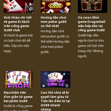
Giới thiệu chi tiết
Hướng dẫn chơi
Cá cược Mini
về game Xì dách
mini poker go88
game Dragonball
trên cổng game
cụ thể nhất
siêu hấp dẫn tại
Go88 club
cổng game Go88
Hướng dẫn chơi
Xì Dách là game bài
Go88 hấp dẫn
mini poker go88 cụ
có luật chơi rất dễ
người chơi từ kho
thể nhất Hướng dẫn
hiểu. Vậy cho nên
game nổi bật trên
chơi mini poker
ngay...
trang chủ. Những
go88...
người...
Mẹo kiếm tiền
Cao thủ chia sẻ bí
đơn giản từ game
quyết làm giàu từ
bài phỏm Go88
Tiến lên đếm lá tại
GO88 nhanh
Go88 là cổng game
chóng