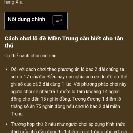
hàng Xỉu.
Nội dung chính
Cách chơi lô đề Miền Trung cần biết cho tân
thủ
Cụ thể cách chơi như sau :
Đối với cách chơi theo phương án lô bao 2 đài chúng ta
sẽ có 17 giải/đài. Điều này cói nghĩa anh em lô đề có thể
ghi số của cả 2 đài cùng 1 lúc. Với phương pháp chơi này
người chơi sẽ phải trả 1 điểm lô tầm khoảng 14 nghìn
đồng cho đến 15 nghìn đồng. Tương đương 1 điểm lô
thắng sẽ ăn 75 nghìn đồng nếu chơi lô bao 2 đài miền
Trung.
Trường hợp thứ 2 nếu như người chơi áp dụng hình thức
đánh xỉu chủ đầu đuôi thì 1 điểm lô sẽ tương ứng với giá