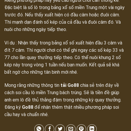
Riêng phương pháp này yêu cầu người chơi cần thống kê.
Đặc biệt là số lô trong bảng xổ số miền Trung một vài ngày
trước đó. Nếu thấy xuất hiện có đầu câm hoặc đuôi câm.
Thì mạnh dạn đánh số kép của cả đầu và đuôi câm đó. Và
nuôi cho những ngày tiếp theo.
Ví dụ : Nhận thấy trong bảng xổ số xuất hiện đầu 3 câm và
đít 7 câm. Thì người chơi có thể ghi ngay các số kép 33 và
77 cho lần quay thưởng tiếp theo. Có thể nuôi khung 2 số
kép này trong vòng 1 tuần nếu bạn muốn. Kết quả sẽ khá
bất ngờ cho những tân binh mới nhé.
Mong rằng những thông tin
tải Go88
chia sẻ trên đây về
cách soi cầu lô miền Trung bách trúng. Sẽ là tiền đề giúp
anh em lô đề thủ thắng đậm trong những kỳ quay thưởng.
Đăng ký
Go88
để nhận thêm thật nhiều phương pháp soi
cầu hay và chuẩn nhé.