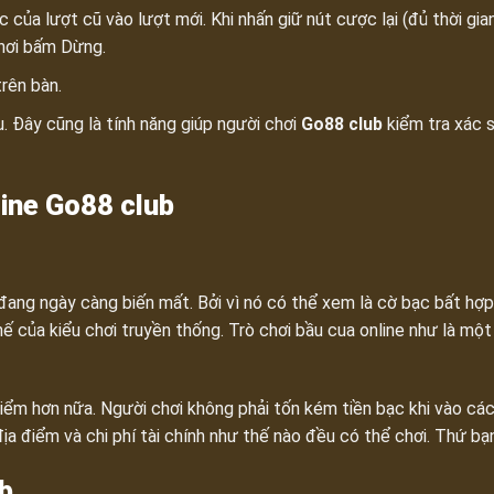
của lượt cũ vào lượt mới. Khi nhấn giữ nút cược lại (đủ thời gi
chơi bấm Dừng.
trên bàn.
u. Đây cũng là tính năng giúp người chơi
Go88 club
kiểm tra xác s
line Go88 club
n đang ngày càng biến mất. Bởi vì nó có thể xem là cờ bạc bất hợ
hế của kiểu chơi truyền thống. Trò chơi bầu cua online như là m
hiểm hơn nữa. Người chơi không phải tốn kém tiền bạc khi vào cá
địa điểm và chi phí tài chính như thế nào đều có thể chơi. Thứ bạ
ub