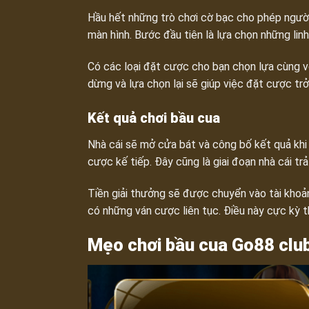
Hầu hết những trò chơi cờ bạc cho phép người 
màn hình. Bước đầu tiên là lựa chọn những lin
Có các loại đặt cược cho bạn chọn lựa cùng v
dừng và lựa chọn lại sẽ giúp việc đặt cược trở
Kết quả chơi bầu cua
Nhà cái sẽ mở cửa bát và công bố kết quả khi 
cược kế tiếp. Đây cũng là giai đoạn nhà cái tr
Tiền giải thưởng sẽ được chuyển vào tài khoả
có những ván cược liên tục. Điều này cực kỳ t
Mẹo chơi bầu cua Go88 clu