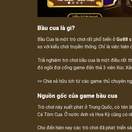
Bầu cua là gì?
Bầu Cua là một trò chơi rất phổ biến ở
Go88 c
so với kiểu chơi truyền thống. Chỉ là việc hiện
Trải nghiệm trò chơi bầu cua là một điều rất t
đó ngồi đợi cổng game đến thả 3 viên Xúc Xắc 
>> Chia sẻ hữu ích từ các game thủ chuyên ng
Nguồn gốc của game bầu cua
Trò chơi này xuất phát ở Trung Quốc, có tên 
Cá Tôm Cua. Ở nước Anh và Hoa Kỳ cũng có nh
Cho đến hiện nay các trò chơi đã phát triển sâ