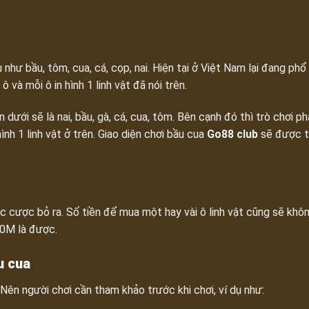
như bầu, tôm, cua, cá, cọp, nai. Hiện tại ở Việt Nam lại đang phổ 
ô và mỗi ô in hình 1 linh vật đã nói trên.
 dưới sẽ là nai, bầu, gà, cá, cua, tôm. Bên cạnh đó thì trò chơi p
h 1 linh vật ở trên. Giao diện chơi bầu cua
Go88 club
sẽ được th
cược bỏ ra. Số tiền để mua một hay vài ô linh vật cũng sẽ khô
50M là được.
u cua
Nên người chơi cần tham khảo trước khi chơi, ví dụ như: