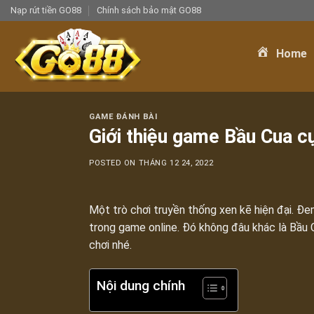
Skip
Nạp rút tiền GO88
Chính sách bảo mật GO88
to
content
Home
GAME ĐÁNH BÀI
Giới thiệu game Bầu Cua c
POSTED ON
THÁNG 12 24, 2022
Một trò chơi truyền thống xen kẽ hiện đại. Đe
trong game online. Đó không đâu khác là Bầu
chơi nhé.
Nội dung chính