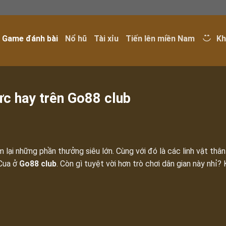
Game đánh bài
Nổ hũ
Tài xỉu
Tiến lên miền Nam
Kh
ực hay trên Go88 club
m lại những phần thưởng siêu lớn. Cùng với đó là các linh vật th
 Cua ở
Go88 club
. Còn gì tuyệt vời hơn trò chơi dân gian này nhỉ?