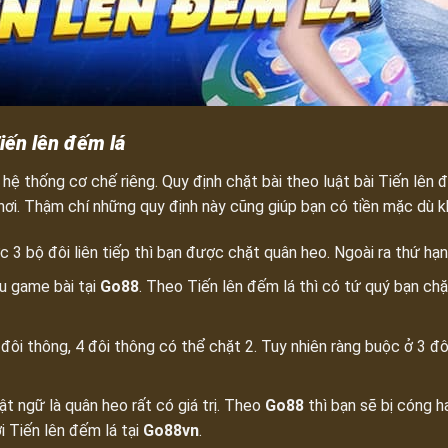
Tiến lên đếm lá
 hệ thống cơ chế riêng. Quy định chặt bài theo luật bài Tiến lên 
hơi. Thậm chí những quy định này cũng giúp bạn có tiền mặc dù k
 3 bộ đôi liên tiếp thì bạn được chặt quân heo. Ngoài ra thứ hạ
ều game bài tại
Go88
. Theo Tiến lên đếm lá thì có tứ quý bạn ch
đôi thông, 4 đôi thông có thể chặt 2. Tuy nhiên ràng buộc ở 3 đô
ật ngữ là quân heo rất có giá trị. Theo
Go88
thì bạn sẽ bị cóng ha
 Tiến lên đếm lá tại
Go88vn
.