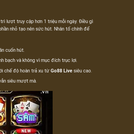
trì lượt truy cập hơn 1 triệu mỗi ngày. Điều gì
phần nhỏ tạo nên sức hút. Nhân tố chính để
ần cuốn hút.
h bạch và không vì mục đích trục lợi.
ới chế độ hoàn trả xu từ
Go88 Live
siêu cao.
 vẫn siêu mượt mà.