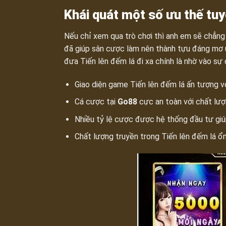
Khái quát một số ưu thế tuy
Nếu chỉ xem qua trò chơi thì anh em sẽ chẳng 
đã giúp sân cược làm nên thành tựu đáng mơ ư
đưa Tiến lên đếm lá đi xa chính là nhờ vào sự
Giao diện game Tiến lên đếm lá ấn tượng v
Cá cược tại
Go88
cực an toàn với chất lượ
Nhiều tỷ lệ cược được hệ thống đầu tư giú
Chất lượng truyền trong Tiến lên đếm lá ổn