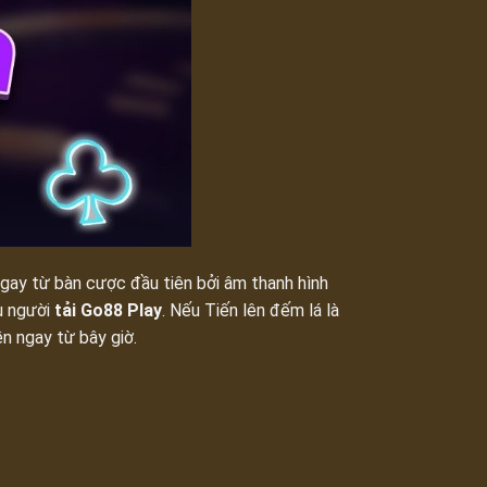
ngay từ bàn cược đầu tiên bởi âm thanh hình
ều người
tải Go88 Play
. Nếu Tiến lên đếm lá là
n ngay từ bây giờ.