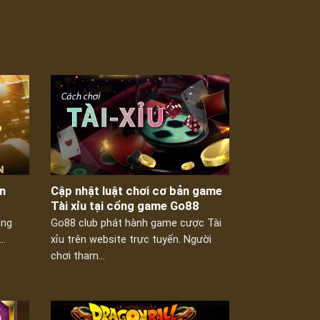
n
Cập nhật luật chơi cơ bản game
Tài xỉu tại cổng game Go88
ổng
Go88 club phát hành game cược Tài
..
xỉu trên website trực tuyến. Người
chơi tham...