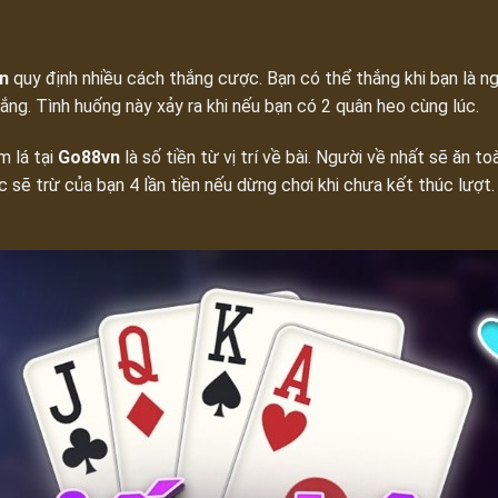
n
quy định nhiều cách thắng cược. Bạn có thể thắng khi bạn là n
rắng. Tình huống này xảy ra khi nếu bạn có 2 quân heo cùng lúc.
m lá tại
Go88vn
là số tiền từ vị trí về bài. Người về nhất sẽ ăn 
ợc sẽ trừ của bạn 4 lần tiền nếu dừng chơi khi chưa kết thúc lượt.