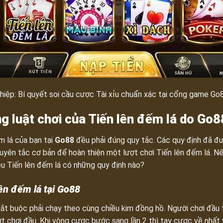
hiệp:
Bí quyết soi cầu cược Tài xỉu chuẩn xác tại cổng game Go
g luật chơi của Tiến lên đếm lá do Go88
m lá của bạn tại
Go88
đều phải đúng quy tắc. Các quy định đã đ
uyên tắc cơ bản để hoàn thiện một lượt chơi Tiến lên đếm lá. N
ệu Tiến lên đếm lá có những quy định nào?
lên đếm lá tại Go88
ắt buộc phải chạy theo cùng chiều kim đồng hồ. Người chơi đầu 
t chơi đầu. Khi vòng cược bước sang lần 2 thì tay cược về nhất v