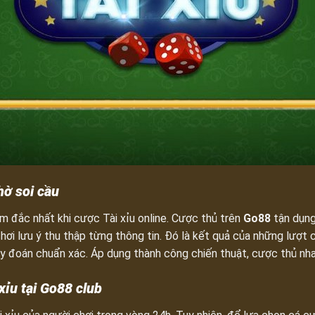
hờ soi cầu
âm đắc nhất khi cược Tài xỉu online. Cược thủ trên
Go88
tận dụng
chơi lưu ý thu thập từng thông tin. Đó là kết quả của những lượt
suy đoán chuẩn xác. Áp dụng thành công chiến thuật, cược thủ n
ỉu tại Go88 club