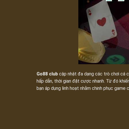
Go88 club
cập nhật đa dạng các trò chơi cá 
hấp dẫn, thời gian đặt cược nhanh. Từ đó khiế
bạn áp dụng linh hoạt nhằm chinh phục game c