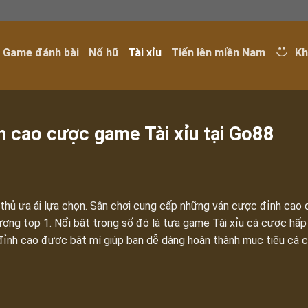
Game đánh bài
Nổ hũ
Tài xỉu
Tiến lên miền Nam
Kh
nh cao cược game Tài xỉu tại Go88
hủ ưa ái lựa chọn. Sân chơi cung cấp những ván cược đỉnh cao 
ng top 1. Nổi bật trong số đó là tựa game Tài xỉu cá cược hấp 
t đỉnh cao được bật mí giúp bạn dễ dàng hoàn thành mục tiêu cá 