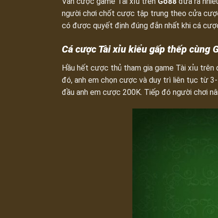
Ván cược game Tài xỉu trên
Go88
đưa ra nhi
người chơi chốt cược tập trung theo cửa cượ
có được quyết định đúng đắn nhất khi cá cược.
Cá cược Tài xỉu kiểu gấp thếp cùng 
Hầu hết cược thủ tham gia game Tài xỉu trên
đó, anh em chọn cược và duy trì liên tục từ 3
đầu anh em cược 200K. Tiếp đó người chơi nâ