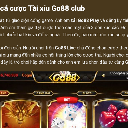
 cá cược Tài xỉu Go88 club
hật từ giao diện cổng game. Anh em
tải Go88 Play
và đăng ký tà
. Anh em tham gia đặt cược theo các mặt của 3 con xúc xắc. Đó
ột chiếc bát kín và đổ ra ngoài. Theo đó, các mặt xúc xắc sẽ qu
i đơn giản. Người chơi trên
Go88 Live
chủ động chọn cược theo 
ài xỉu mang đến nhiều cơ hội trúng lớn cho cược thủ. Người chơi c
, đây là trò chơi hấp dẫn dành cho anh em lựa chọn đầu tư cùng
G