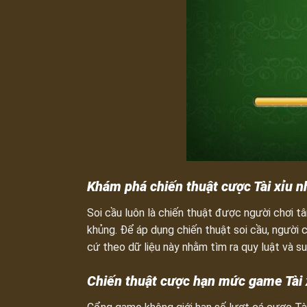
Khám phá chiến thuật cược Tài xỉu n
Soi cầu luôn là chiến thuật được người chơi t
khủng. Để áp dụng chiến thuật soi cầu, người 
cứ theo dữ liệu này nhằm tìm ra quy luật và 
Chiến thuật cược hạn mức game Tài x