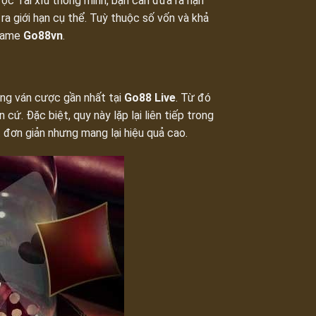
ợc Tài xỉu thông minh, bạn cần đưa ra hạn
a giới hạn cụ thể. Tuỳ thuộc số vốn và khả
 game
Go88vn
.
ững ván cược gần nhất tại
Go88 Live
. Từ đó
cứ. Đặc biệt, quy này lặp lại liên tiếp trong
t đơn giản nhưng mang lại hiệu quả cao.