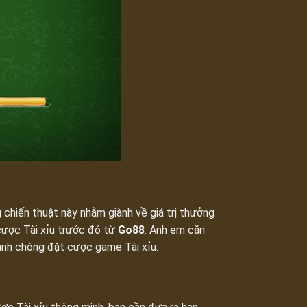
 chiến thuật này nhằm giành về giá trị thưởng
 cược Tài xỉu trước đó từ
Go88
. Anh em căn
hanh chóng đặt cược game Tài xỉu.