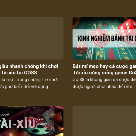
iàu nhanh chóng khi chơi
Bật mí mẹo hay cá cược g
tài xỉu tại GO88
Tài xỉu cùng cổng game G
u là một trong những trò chơi
Go 88 là không gian cá cược đi
c phổ biến đối với cộng...
được người chơi nhắc đến khi...