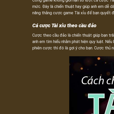
Cổng game không giới hạn số lượt cá cược Tài 
mức. Đây là chiến thuật hay giúp anh em dễ d
năng thắng cược game Tài xỉu để bạn quyết đ
Cá cược Tài xỉu theo cầu đảo
Cược theo cầu đảo là chiến thuật giúp bạn tr
anh em tìm hiểu nhằm phát hiện quy luật. Nếu b
phiên cược thì đó là gợi ý cho bạn. Cược thủ 