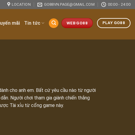
LOCATION
GO88VN.PAGE@GMAIL.COM
00:00 - 24:00
uyến mãi
Tin tức
PLAY GO88
WEB GO88
dành cho anh em. Bất cứ yêu cầu nào từ người
dẫn. Người chơi tham gia giành chiến thắng
cược Tài xỉu từ cổng game này.