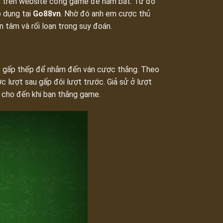
in trên website cổng game để nắm bắt. Từ đó
 dụng tại
Go88vn
. Nhờ đó anh em cược thủ
 tâm và rối loạn trong suy đoán.
ật gấp thếp để nhắm đến ván cược thắng. Theo
c lượt sau gấp đôi lượt trước. Giả sử ở lượt
 cho đến khi bạn thắng game.