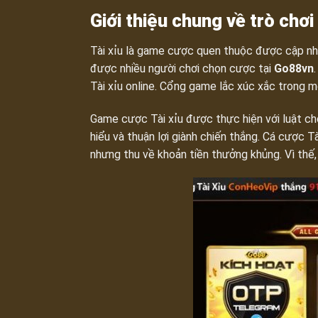
Giới thiệu chung về trò chơi
Tài xỉu là game cược quen thuộc được cập n
được nhiều người chơi chọn cược tại
Go88vn
Tài xỉu online. Cổng game lắc xúc xắc trong m
Game cược Tài xỉu được thực hiện với luật chơ
hiểu và thuận lợi giành chiến thắng. Cá cược T
nhưng thu về khoản tiền thưởng khủng. Vì thế