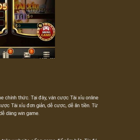
chính thức. Tại đây, ván cược Tài xỉu online
ược Tài xỉu đơn giản, dễ cược, dễ ăn tiền. Từ
 dễ dàng win game.