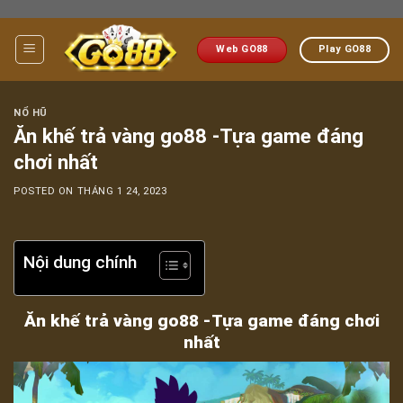
Skip
to
Web GO88
Play GO88
content
NỔ HŨ
Ăn khế trả vàng go88 -Tựa game đáng
chơi nhất
POSTED ON
THÁNG 1 24, 2023
Nội dung chính
Ăn khế trả vàng go88 -Tựa game đáng chơi
nhất