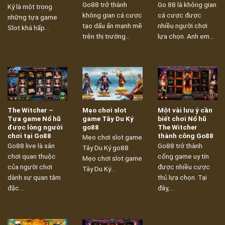
Go88 trở thành
Go 88 là không gian
Ký là một trong
không gian cá cược
cá cược được
những tựa game
tạo dấu ấn mạnh mẽ
nhiều người chơi
Slot khá hấp...
trên thị trường...
lựa chọn. Anh em...
The Witcher –
Mẹo chơi slot
Một vài lưu ý cần
Tựa game Nổ hũ
game Tây Du Ký
biết chơi Nổ hũ
được lòng người
go88
The Witcher
chơi tại Go88
thành công Go88
Mẹo chơi slot game
Go88 live là sân
Go88 trở thành
Tây Du Ký go88
chơi quan thuộc
cổng game uy tín
Mẹo chơi slot game
của người chơi
được nhiều cược
Tây Du Ký...
dành sự quan tâm
thủ lựa chọn. Tại
đặc...
đây,...