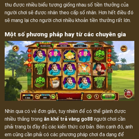
thu được nhiều biểu tượng giống nhau số tiền thưởng của
người chơi sẽ được nhân theo cấp số nhân. Hơn hết điều đó
sẽ mang lại cho người chơi nhiều khoản tiền thưởng rất lớn.
Một số phương pháp hay từ các chuyên gia
Nhìn qua có vẻ đơn giản, tuy nhiên để có thể giành được
nhiều thắng trong
ăn khế trả vàng go88
người chơi cần
phải trang bị đầy đủ các kiến thức cơ bản. Bên cạnh đó, anh
em cũng cần phải có các phương pháp chơi đa dạng để