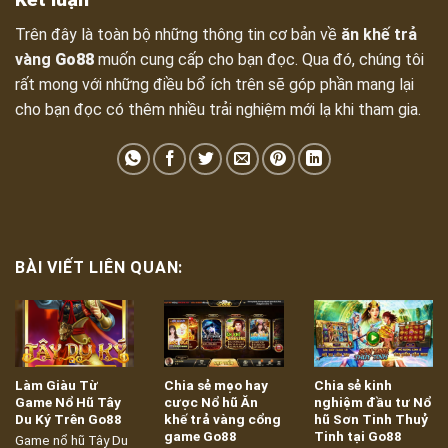
Trên đây là toàn bộ những thông tin cơ bản về
ăn khế trả
vàng
Go88
muốn cung cấp cho bạn đọc. Qua đó, chúng tôi
rất mong với những điều bổ ích trên sẽ góp phần mang lại
cho bạn đọc có thêm nhiều trải nghiệm mới lạ khi tham gia.
BÀI VIẾT LIÊN QUAN:
Làm Giàu Từ
Chia sẻ mẹo hay
Chia sẻ kinh
Game Nổ Hũ Tây
cược Nổ hũ Ăn
nghiệm đầu tư Nổ
Du Ký Trên Go88
khế trả vàng cổng
hũ Sơn Tinh Thuỷ
game Go88
Tinh tại Go88
Game nổ hũ Tây Du