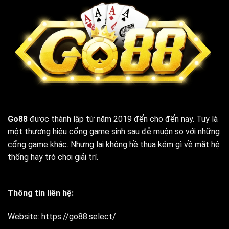
Go88
được thành lập từ năm 2019 đến cho đến nay. Tuy là
một thương hiệu cổng game sinh sau đẻ muộn so với những
cổng game khác. Nhưng lại không hề thua kém gì về mặt hệ
thống hay trò chơi giải trí.
Thông tin liên hệ:
Website:
https://go88.select/