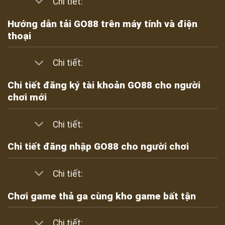
Chi tiết:
Hướng dẫn tải GO88 trên máy tính và điện
thoại
Chi tiết:
Chi tiết đăng ký tài khoản GO88 cho người
chơi mới
Chi tiết:
Chi tiết đăng nhập GO88 cho người chơi
Chi tiết:
Chơi game thả ga cùng kho game bất tận
Chi tiết: