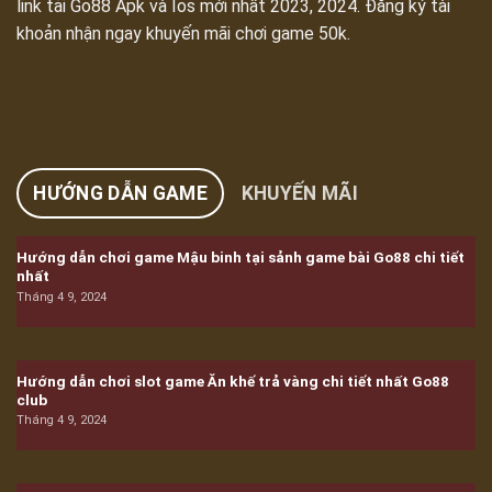
link tải Go88 Apk và Ios mới nhất 2023, 2024. Đăng ký tài
khoản nhận ngay khuyến mãi chơi game 50k.
HƯỚNG DẪN GAME
KHUYẾN MÃI
Hướng dẫn chơi game Mậu binh tại sảnh game bài Go88 chi tiết
nhất
Tháng 4 9, 2024
Hướng dẫn chơi slot game Ăn khế trả vàng chi tiết nhất Go88
club
Tháng 4 9, 2024