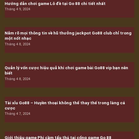
Hướng dẫn chơi game Lô đề tại Go 88 chi tiết nhất
Tháng 4 9, 2024
Nắm rõ mọi thông tin về hũ thưởng jackpot Go88 club chỉ trong
một nốt nhạc
Tháng 4 8, 2024
Quản lý vốn cược hiệu quả khi chơi game bài Go88 vip bạn nên
biết
Tháng 4 8, 2024
Tài xỉu Go88 – Huyền thoại không thể thay thế trong làng cá
cược
Tháng 4 7, 2024
Giới thiệu game Phi cầm tẩu thú tại cổng game Go 88